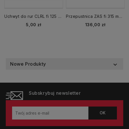
Uchwyt do rur CLRL fi 125 mm obejma z uszczelką
Przepustnica ZAS fi 315 mm zasuwa gilotynowa
Cena
Cena
5,00 zł
136,00 zł
Nowe Produkty

Subskrybuj newsletter