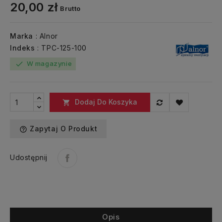
20,00 zł
Brutto
Marka
: Alnor
Indeks
: TPC-125-100
W magazynie
check
Dodaj Do Koszyka

Zapytaj O Produkt
help_outline
Udostępnij
Opis