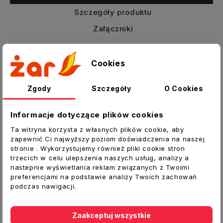
Szczegóły produktu
Załączniki
Trójnik wentylacyjny równoprzelotowy
Cookies
tłoczony
Trójniki są równoprzelotowe i z odejściem pod
Zgody
Szczegóły
O Cookies
katem 90 stopni o wymiarze mniejszym jaki
posiada główny kanał wentylacyjny.
Informacje dotyczące plików cookies
Dane techniczne:
Ta witryna korzysta z własnych plików cookie, aby
zapewnić Ci najwyższy poziom doświadczenia na naszej
Typ:
Trójnik
stronie . Wykorzystujemy również pliki cookie stron
Średnica
d1
[mm]:
125
trzecich w celu ulepszenia naszych usług, analizy a
nastepnie wyświetlania reklam związanych z Twoimi
Średnica
d3
[mm]:
100
preferencjami na podstawie analizy Twoich zachowań
podczas nawigacji.
Wysokość
H
[mm]:
83
Długość
L
[mm]:
158
Zaakceptuj wszystkie