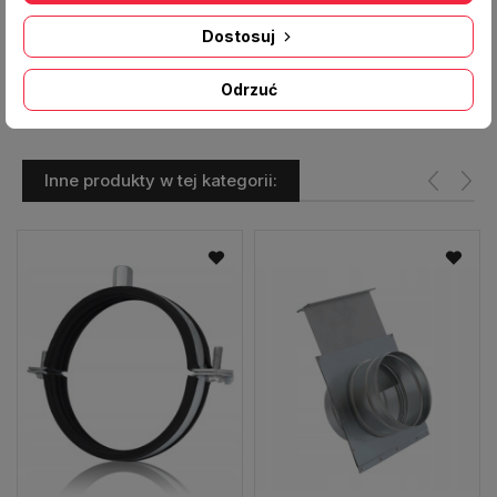
Materiał:
blacha ocynkowana
Dostosuj
Producent:
ALNOR
Odrzuć
Inne produkty w tej kategorii: