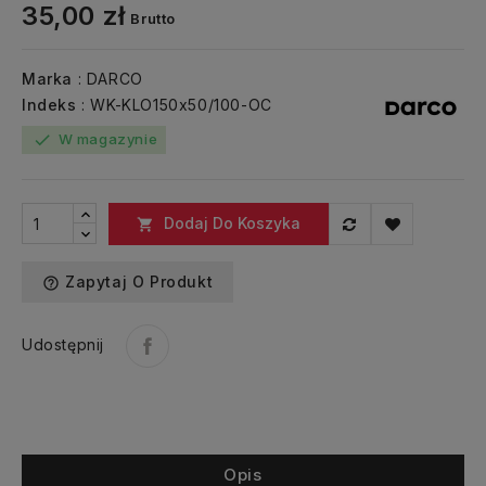
35,00 zł
Brutto
Marka
: DARCO
Indeks
: WK-KLO150x50/100-OC
W magazynie
check
Dodaj Do Koszyka

Zapytaj O Produkt
help_outline
Udostępnij
Opis