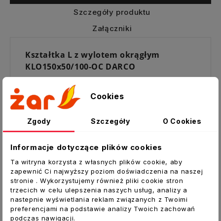
Szczegóły produktu
Załączniki
Kształtka L z wylotem okrągłym
KLO150x50/100-OC DARCO
Kształtka z wylotem okrągłym pozwala na
połączenie systemu prostokątnego z
Cookies
systemem okrągłym.
Zgody
Szczegóły
O Cookies
Element równie dobrze nadaje się jako
wylot kanałów prostokątnych, w którym
można zamocować np. anemostat.
Informacje dotyczące plików cookies
Ta witryna korzysta z własnych plików cookie, aby
Zastosowanie
zapewnić Ci najwyższy poziom doświadczenia na naszej
dystrybucja gorącego powietrza
stronie . Wykorzystujemy również pliki cookie stron
trzecich w celu ulepszenia naszych usług, analizy a
wentylacja,
nastepnie wyświetlania reklam związanych z Twoimi
klimatyzacja
preferencjami na podstawie analizy Twoich zachowań
podczas nawigacji.