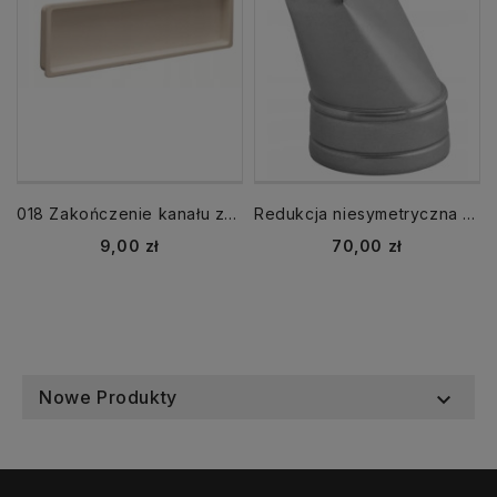
018 Zakończenie kanału zaślepka 110x55 mm
Redukcja niesymetryczna RDSS 200x90 fi 100 mm
Cena
Cena
9,00 zł
70,00 zł
Nowe Produkty
