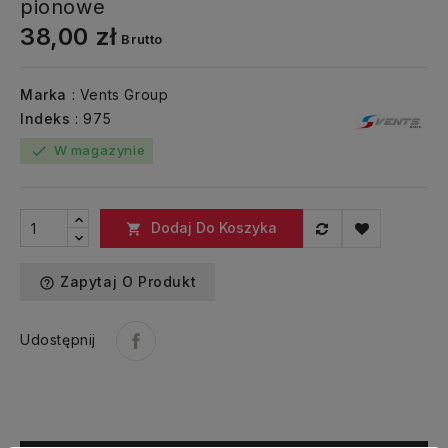
pionowe
38,00 zł
Brutto
Marka
: Vents Group
Indeks
: 975
W magazynie
check
Dodaj Do Koszyka

Zapytaj O Produkt
help_outline
Udostępnij