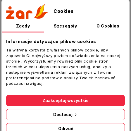
Opis
Cookies
Szczegóły produktu
Załączniki
Zgody
Szczegóły
O Cookies
Kolano pionowe D/KPI 220x90 45⁰ Vents
Informacje dotyczące plików cookies
Kolano pionowe umożliwiające połączenie
Ta witryna korzysta z własnych plików cookie, aby
zapewnić Ci najwyższy poziom doświadczenia na naszej
kanałów w ułożeniu pionowym pod kątem 45
stronie . Wykorzystujemy również pliki cookie stron
stopni. Kolano typu mufowego (kanał wchodzi
trzecich w celu ulepszenia naszych usług, analizy a
do środka). Łatwy montaż bez
nastepnie wyświetlania reklam związanych z Twoimi
specjalistycznych narzędzi „na wcisk”, nie
preferencjami na podstawie analizy Twoich zachowań
podczas nawigacji.
wymaga spoiwa np. w postaci kleju, lekka
konstrukcja, estetyczny wygląd.
Zaakceptuj wszystkie
Dostosuj
Inne produkty w tej kategorii:
Odrzuć