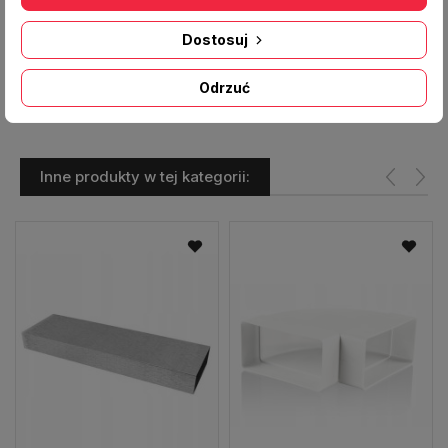
Materiał:
PCV
Dostosuj
Producent:
VENTS
Odrzuć
Inne produkty w tej kategorii: