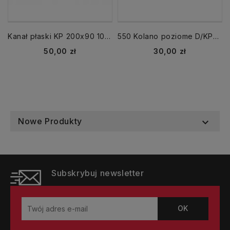
Kanał płaski KP 200x90 1000 mm 1 mb prostokątny
550 Kolano poziome D/KPO 204x60 kąt 90
Cena
Cena
50,00 zł
30,00 zł
Nowe Produkty

Subskrybuj newsletter