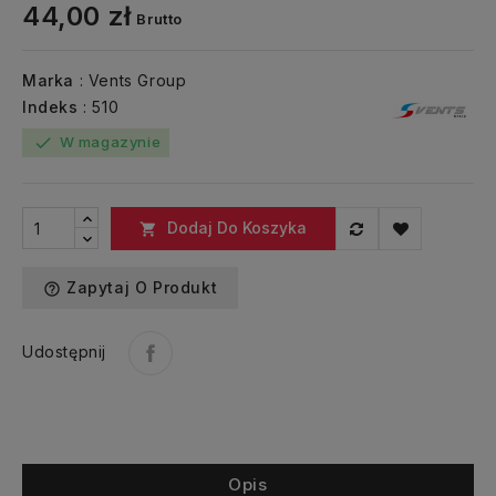
44,00 zł
Brutto
Marka
: Vents Group
Indeks
: 510
W magazynie
check
Dodaj Do Koszyka

Zapytaj O Produkt
help_outline
Udostępnij
Opis