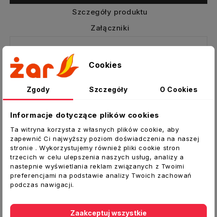
Szczegóły produktu
Załączniki
Kanał wentylacyjny Vents PCV D/P 204x60
Cookies
mm płaski 1 mb
Element systemu wentylacji w budownictwie
Zgody
Szczegóły
O Cookies
mieszkaniowym/jednorodzinnym/użyteczności
publicznej.
Informacje dotyczące plików cookies
Łatwy montaż „na wcisk”, bez specjalistycznych
Ta witryna korzysta z własnych plików cookie, aby
narzędzi, nie wymaga spoiwa np. w postaci
zapewnić Ci najwyższy poziom doświadczenia na naszej
kleju, lekka konstrukcja, estetyczny wygląd.
stronie . Wykorzystujemy również pliki cookie stron
trzecich w celu ulepszenia naszych usług, analizy a
Dane techniczne:
nastepnie wyświetlania reklam związanych z Twoimi
preferencjami na podstawie analizy Twoich zachowań
Typ:
Kanał płaski
podczas nawigacji.
Wymiar [mm]:
204x60
Długość [mb]:
1
Zaakceptuj wszystkie