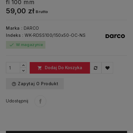
fi 100 mm
59,00 zł
Brutto
Marka
: DARCO
Indeks
: WK-RDSS100/150x50-OC-NS
W magazynie
check
Dodaj Do Koszyka

Zapytaj O Produkt
help_outline
Udostępnij