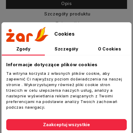
Opis
Szczegóły produktu
Załączniki
Cookies
Redukcja niesymetryczna RDSS100/150x50-
OC-NS
Zgody
Szczegóły
O Cookies
Redukcja niesymetryczna pozwala na
przejście z systemu kształtek okrągłych na
Informacje dotyczące plików cookies
prostokątne i równoczesne przesunięcie w
Ta witryna korzysta z własnych plików cookie, aby
osi.
zapewnić Ci najwyższy poziom doświadczenia na naszej
stronie . Wykorzystujemy również pliki cookie stron
Zastosowanie:
trzecich w celu ulepszenia naszych usług, analizy a
nastepnie wyświetlania reklam związanych z Twoimi
pozwalają na wykonanie kanałów DGP w
preferencjami na podstawie analizy Twoich zachowań
posadzkach i w sufitach podwieszanych
podczas nawigacji.
do budowy systemów wentylacyjnych
Jesteśmy oficjalnym dystrybutorem
Zaakceptuj wszystkie
produktów marki DARCO