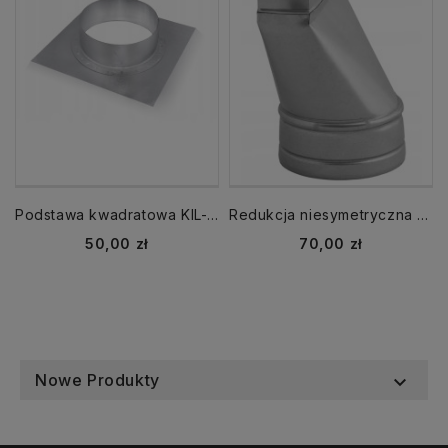
Podstawa kwadratowa KIL-160 z króćcem okrągłym ocynkowana
Redukcja niesymetryczna RDSS 200x90 fi 125
Cena
Cena
50,00 zł
70,00 zł
Nowe Produkty
