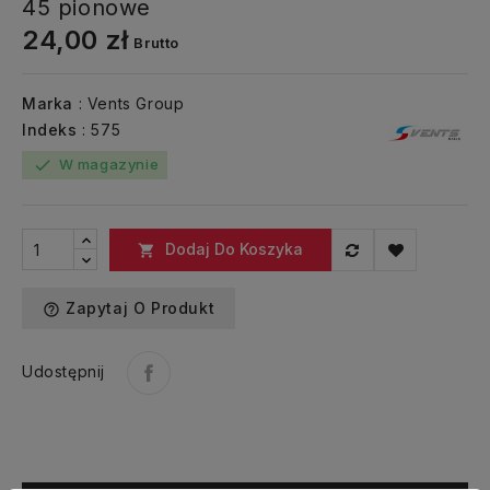
45 pionowe
24,00 zł
Brutto
Marka
: Vents Group
Indeks
: 575
W magazynie
check
Dodaj Do Koszyka

Zapytaj O Produkt
help_outline
Udostępnij