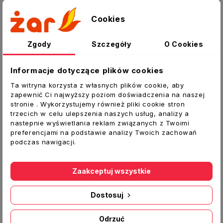
Opis
Cookies
Szczegóły produktu
Załączniki
Zgody
Szczegóły
O Cookies
Kolano pionowe D/KPI 204x60 kąt 45⁰
Informacje dotyczące plików cookies
Kolano pionowe umożliwiające połączenie
Ta witryna korzysta z własnych plików cookie, aby
zapewnić Ci najwyższy poziom doświadczenia na naszej
kanałów w ułożeniu pionowym pod kątem 45
stronie . Wykorzystujemy również pliki cookie stron
stopni. Kolano typu mufowego (kanał wchodzi
trzecich w celu ulepszenia naszych usług, analizy a
do środka). Łatwy montaż bez
nastepnie wyświetlania reklam związanych z Twoimi
specjalistycznych narzędzi „na wcisk”, nie
preferencjami na podstawie analizy Twoich zachowań
podczas nawigacji.
wymaga spoiwa np. w postaci kleju, lekka
konstrukcja, estetyczny wygląd.
Zaakceptuj wszystkie
Dostosuj
Inne produkty w tej kategorii:
Odrzuć