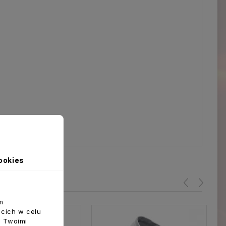
ookies
m
ecich w celu
z Twoimi