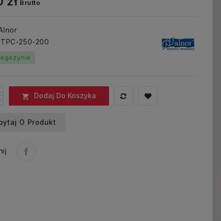
 zł
Brutto
 Alnor
: TPC-250-200
agazynie
Dodaj Do Koszyka

pytaj O Produkt
ij