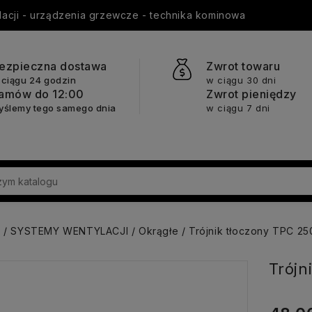
ylacji - urządzenia grzewcze - technika kominowa
ezpieczna dostawa
Zwrot towaru
 ciągu 24 godzin
w ciągu 30 dni
amów do 12:00
Zwrot pieniędzy
yślemy tego samego dnia
w ciągu 7 dni
a
SYSTEMY WENTYLACJI
Okrągłe
Trójnik tłoczony TPC 25
Trójn