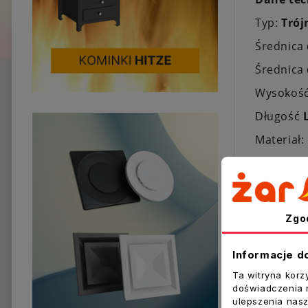
Typ:
Trój
Średnica
Średnica
Wysokoś
Długość
Materiał:
Producen
Zgo
Inne prod
Informacje d
Ta witryna korz
doświadczenia n
ulepszenia nasz