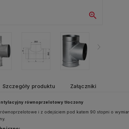

Szczegóły produktu
Załączniki
entylacyjny równoprzelotowy tłoczony
ą równoprzelotowe i z odejściem pod katem 90 stopni o wymia
ny.
hniczne: