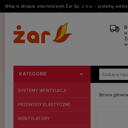
Witaj w sklepie internetowym Żar Sp. z o.o. - systemy went
B
w
Z
w
KATEGORIE

SYSTEMY WENTYLACJI
Strona główn
PRZEWODY ELASTYCZNE
WENTYLATORY