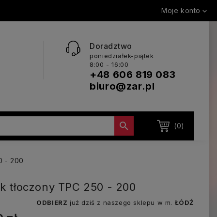
Moje konto

Doradztwo
poniedziałek-piątek
8:00 - 16:00
+48 606 819 083
biuro@zar.pl

(0)
0 - 200
ik tłoczony TPC 250 - 200
ODBIERZ
już dziś z naszego sklepu w m.
ŁÓDŹ