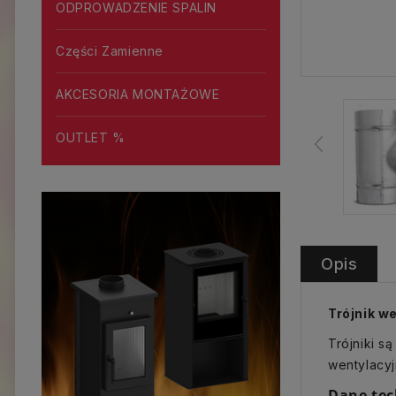
ODPROWADZENIE SPALIN
Części Zamienne
AKCESORIA MONTAŻOWE
OUTLET %
Opis
Trójnik w
Trójniki s
wentylacyj
Dane tec