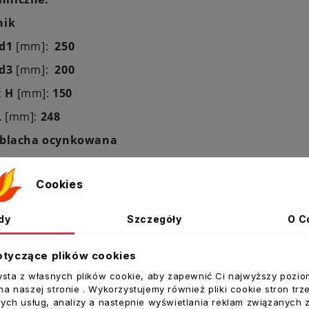
nik
d1
[mm]:
250
d3
[mm]:
200
ć
H
[mm]:
150
L
[mm]:
248
blacha ocynkowana
t:
ALNOR
Cookies
dy
Szczegóły
O C
ukty w tej kategorii:
otyczące plików cookies
ysta z własnych plików cookie, aby zapewnić Ci najwyższy pozio
a naszej stronie . Wykorzystujemy również pliki cookie stron trz
ych usług, analizy a nastepnie wyświetlania reklam związanych 