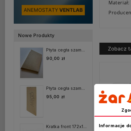
Materiał:
Producen
Nowe Produkty
Zobacz t
Płyta cegła szamotowa...
90,00 zł
Płyta cegła szamotowa...
95,00 zł
Zgo
Informacje d
Kratka front 172x172 mm...