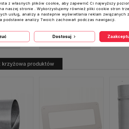
ysta z własnych plików cookie, aby zapewnić Ci najwyższy pozio
a naszej stronie . Wykorzystujemy również pliki cookie stron trz
ych usług, analizy a nastepnie wyświetlania reklam związanych 
na podstawie analizy Twoich zachowań podczas nawigacji.
Złączka NS fi 250 łącznik nypel
Uchwyt do rur CLRL fi 250 mm obejma z uszczelką
Cena
7,00 zł
zuć
Dostosuj
Zaakceptu
oszyka
Dodaj Do Koszyka
ż krzyżowa produktów