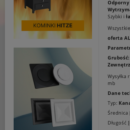
Odporny
Wytrzym
Szybki i
ł
Wszystki
oferta A
Parametr
Grubość
Zewnętrz
Wysyłka r
mb
Dane tec
Typ:
Kana
Średnica
Długość 