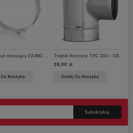
499 Uchwyt mocujący D/UMO fi 100
Trójnik tłoczony TPC 200 - 125
Cena
Ce
28,00 zł
10
 Do Koszyka
Dodaj Do Koszyka