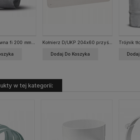
Kanał rura sztywna fi 200 mm SPR-OCY-200-040 spiro
Kołnierz D/UKP 204x60 przyścienny
oszyka
Dodaj Do Koszyka
Dodaj
ukty w tej kategorii: