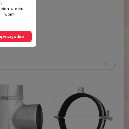
m
ecich w celu
z Twoimi
j wszystkie