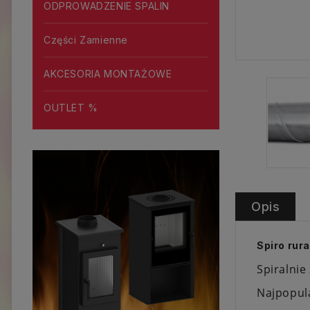
ODPROWADZENIE SPALIN
Części Zamienne
AKCESORIA MONTAŻOWE
OUTLET %
Opis
Spiro rur
Spiralnie
Najpopula