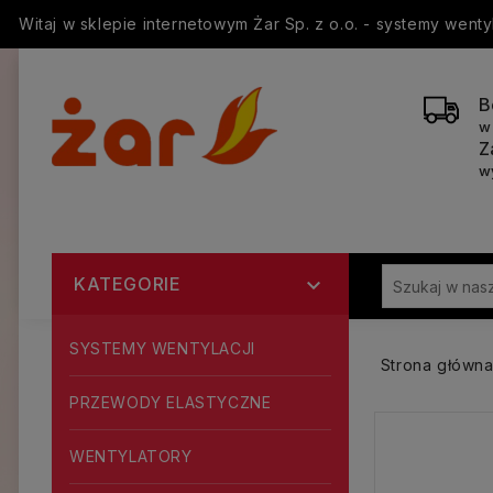
Witaj w sklepie internetowym Żar Sp. z o.o. - systemy went
B
w
Z
w
KATEGORIE

SYSTEMY WENTYLACJI
Strona główn
PRZEWODY ELASTYCZNE
WENTYLATORY