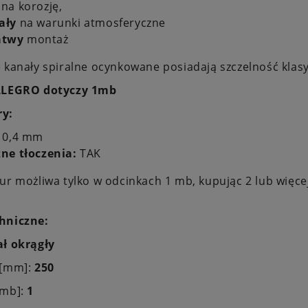
na korozję,
ały
na warunki atmosferyczne
atwy
montaż
e kanały spiralne ocynkowane posiadają szczelność kla
LLEGRO dotyczy 1mb
y:
:
0,4 mm
ne tłoczenia:
TAK
ur możliwa tylko w odcinkach 1 mb, kupując 2 lub więc
hniczne:
ł okrągły
 [mm]:
250
[mb]:
1