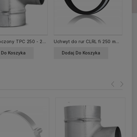
Trójnik tłoczony TPC 250 - 250
Uchwyt do rur CLRL fi 250 mm obejma z uszczelką
 Do Koszyka
Dodaj Do Koszyka