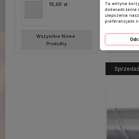
Ta witryna korz
15,00 zł
doświadczenia n
ulepszenia nasz
preferencjami 
Cena
9,00 zł
Wszystkie Nowe 
Odr
Produkty
Dodaj Do K
Sprzeda