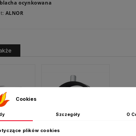
blacha ocynkowana
t:
ALNOR
akże
Cookies
dy
Szczegóły
O C
otyczące plików cookies