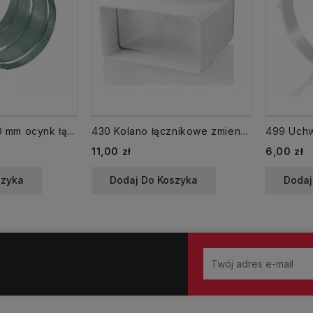
Złączka ZO fi 110 mm ocynk łącznik nypel
430 Kolano łącznikowe zmienne fi 100 mm 120x60
Cena
Cena
11,00 zł
6,00 zł
szyka
Dodaj Do Koszyka
Dodaj