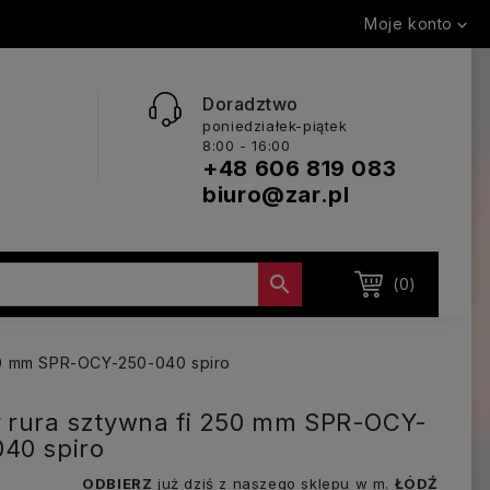
Moje konto

Doradztwo
poniedziałek-piątek
8:00 - 16:00
+48 606 819 083
biuro@zar.pl

(0)
250 mm SPR-OCY-250-040 spiro
 rura sztywna fi 250 mm SPR-OCY-
40 spiro
ODBIERZ
już dziś z naszego sklepu w m.
ŁÓDŹ