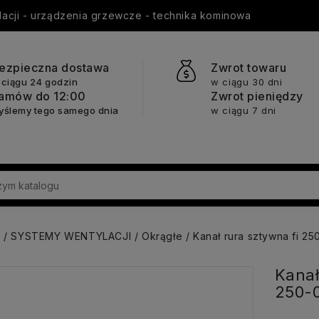
ylacji - urządzenia grzewcze - technika kominowa
ezpieczna dostawa
Zwrot towaru
 ciągu 24 godzin
w ciągu 30 dni
amów do 12:00
Zwrot pieniędzy
yślemy tego samego dnia
w ciągu 7 dni
a
SYSTEMY WENTYLACJI
Okrągłe
Kanał rura sztywna fi 
Kanał
250-0