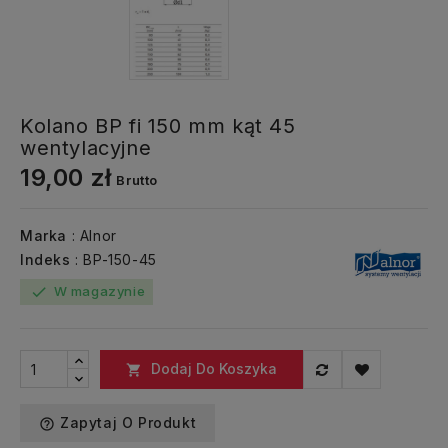
Kolano BP fi 150 mm kąt 45
wentylacyjne
19,00 zł
Brutto
Marka
: Alnor
Indeks
: BP-150-45
W magazynie
check
Dodaj Do Koszyka

Zapytaj O Produkt
help_outline