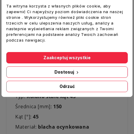
wywinięta końcówka tworzy bezpieczną
Ta witryna korzysta z własnych plików cookie, aby
krawędź zabezpieczającą przed
zapewnić Ci najwyższy poziom doświadczenia na naszej
stronie . Wykorzystujemy również pliki cookie stron
przecięciem ręki podczas montażu.
trzecich w celu ulepszenia naszych usług, analizy a
Połączenie z przewodem wentylacyjnym
nastepnie wyświetlania reklam związanych z Twoimi
następuje poprzez wsuniecie do środka
preferencjami na podstawie analizy Twoich zachowań
kanału. Tłoczony kształt elementu
podczas nawigacji.
wentylacyjnego powoduje mniejsze opory i
spadki ciśnień. Dla zwiększenia szczelności
Zaakceptuj wszystkie
do klasy B zalecane jest owiniecie
połączenia taśmą uszczelniającą TAL, MET,
Dostosuj
lub DUCT
Dane techniczne:
Odrzuć
Typ:
Kolano stałe kąt 45°
Średnica [mm]:
150
Kąt [°]:
45
Materiał:
blacha ocynkowana