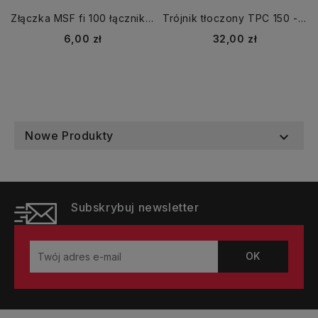
Złączka MSF fi 100 łącznik mufa
Trójnik tłoczony TPC 150 - 150
Cena
Cena
6,00 zł
32,00 zł
Nowe Produkty

Subskrybuj newsletter