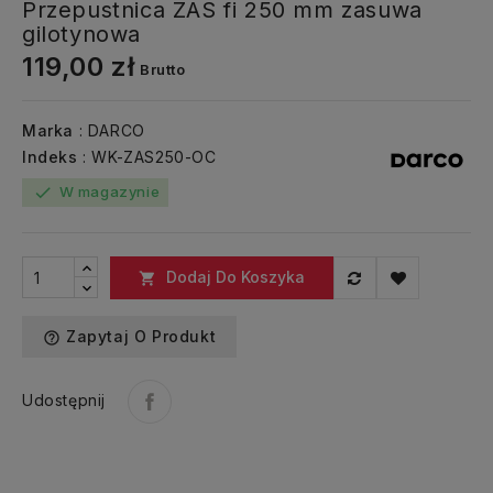
Przepustnica ZAS fi 250 mm zasuwa
gilotynowa
119,00 zł
Brutto
Marka
: DARCO
Indeks
: WK-ZAS250-OC
W magazynie
check
Dodaj Do Koszyka

Zapytaj O Produkt
help_outline
Udostępnij