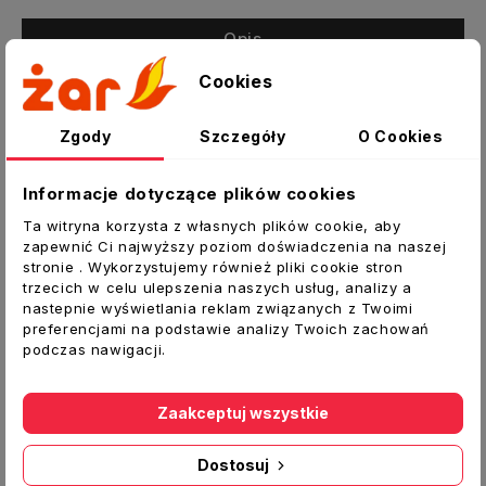
Opis
Szczegóły produktu
Cookies
Załączniki
Zgody
Szczegóły
O Cookies
Przepustnica zasuwa gilotynowa
Informacje dotyczące plików cookies
Zasuwa gilotynowa pozwala na zamknięcie
Ta witryna korzysta z własnych plików cookie, aby
nieużywanej odnogi systemu.
zapewnić Ci najwyższy poziom doświadczenia na naszej
stronie . Wykorzystujemy również pliki cookie stron
Dane techniczne:
trzecich w celu ulepszenia naszych usług, analizy a
Typ:
Zasuwa gilotynowa
nastepnie wyświetlania reklam związanych z Twoimi
preferencjami na podstawie analizy Twoich zachowań
Średnica spiro [mm]:
250
podczas nawigacji.
Średnica [mm]:
248
Materiał:
blacha ocynkowana
Producent:
DARCO
Zaakceptuj wszystkie
Dostosuj