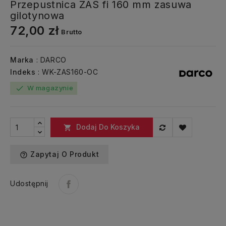
Przepustnica ZAS fi 160 mm zasuwa
gilotynowa
72,00 zł
Brutto
Marka
: DARCO
Indeks
: WK-ZAS160-OC
W magazynie
check
Dodaj Do Koszyka

Zapytaj O Produkt
help_outline
Udostępnij