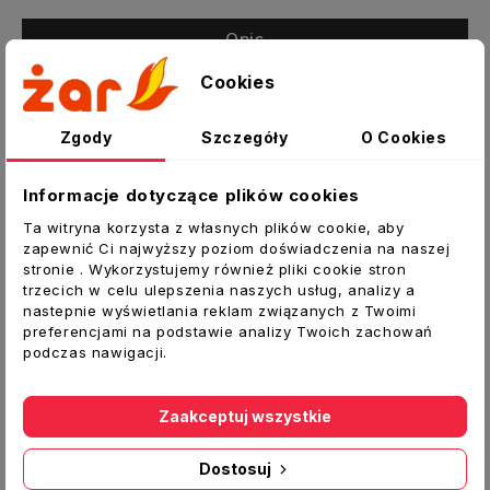
Opis
Szczegóły produktu
Cookies
Załączniki
Zgody
Szczegóły
O Cookies
Przepustnica zasuwa gilotynowa
Informacje dotyczące plików cookies
Zasuwa gilotynowa pozwala na zamknięcie
Ta witryna korzysta z własnych plików cookie, aby
nieużywanej odnogi systemu.
zapewnić Ci najwyższy poziom doświadczenia na naszej
stronie . Wykorzystujemy również pliki cookie stron
Dane techniczne:
trzecich w celu ulepszenia naszych usług, analizy a
Typ:
Zasuwa gilotynowa
nastepnie wyświetlania reklam związanych z Twoimi
preferencjami na podstawie analizy Twoich zachowań
Średnica spiro [mm]:
160
podczas nawigacji.
Średnica [mm]:
158
Materiał:
blacha ocynkowana
Producent:
DARCO
Zaakceptuj wszystkie
Dostosuj