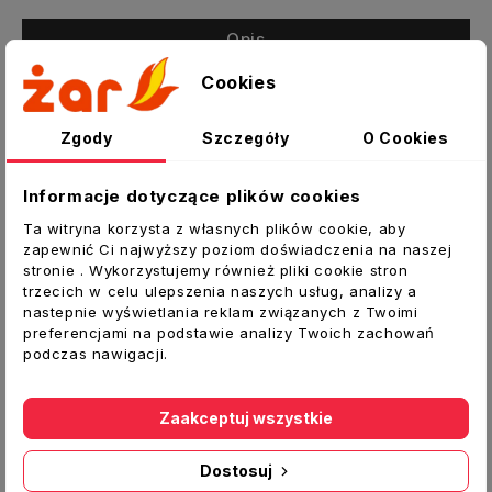
Opis
Szczegóły produktu
Cookies
Załączniki
Zgody
Szczegóły
O Cookies
Przepustnica zasuwa gilotynowa
Informacje dotyczące plików cookies
Zasuwa gilotynowa pozwala na zamknięcie
Ta witryna korzysta z własnych plików cookie, aby
nieużywanej odnogi systemu.
zapewnić Ci najwyższy poziom doświadczenia na naszej
stronie . Wykorzystujemy również pliki cookie stron
Dane techniczne:
trzecich w celu ulepszenia naszych usług, analizy a
Typ:
Zasuwa gilotynowa
nastepnie wyświetlania reklam związanych z Twoimi
preferencjami na podstawie analizy Twoich zachowań
Średnica spiro [mm]:
200
podczas nawigacji.
Średnica [mm]:
198
Materiał:
blacha ocynkowana
Producent:
DARCO
Zaakceptuj wszystkie
Dostosuj