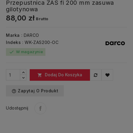
Przepustnica ZAS fi 200 mm zasuwa
gilotynowa
88,00 zł
Brutto
Marka
: DARCO
Indeks
: WK-ZAS200-OC
W magazynie
check
Dodaj Do Koszyka

Zapytaj O Produkt
help_outline
Udostępnij