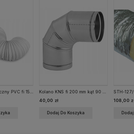
661 Kanał elastyczny PVC fi 150 mm długość 1m Vents
Kolano KNS fi 200 mm kąt 90 nastawne regulowane ocynk
Cena
Cena
40,00 zł
108,00 z
szyka
Dodaj Do Koszyka
Dodaj