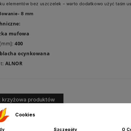
ku elementów bez uszczelek – warto dodatkowo użyć taśm us
olowanie- 8 mm
hniczne:
czka mufowa
 [mm]:
400
blacha ocynkowana
t:
ALNOR
ż krzyżowa produktów
Cookies
dy
Szczegóły
O C