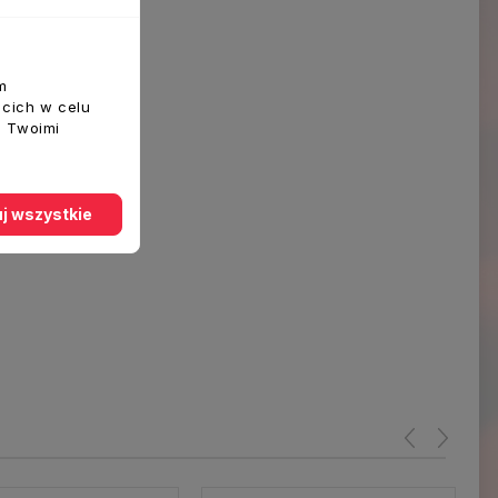
m
ecich w celu
z Twoimi
j wszystkie