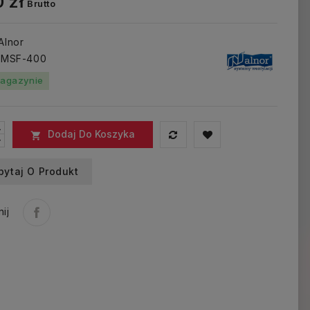
 zł
Brutto
 Alnor
: MSF-400
agazynie
Dodaj Do Koszyka

pytaj O Produkt
ij