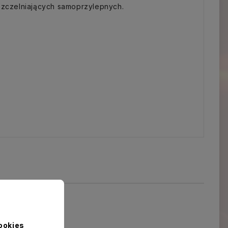
zczelniających samoprzylepnych.
ookies