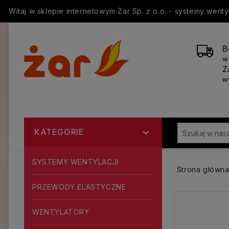
Witaj w sklepie internetowym Żar Sp. z o.o. - systemy went
B
w
Z
w
KATEGORIE

SYSTEMY WENTYLACJI
Strona główn
PRZEWODY ELASTYCZNE
WENTYLATORY