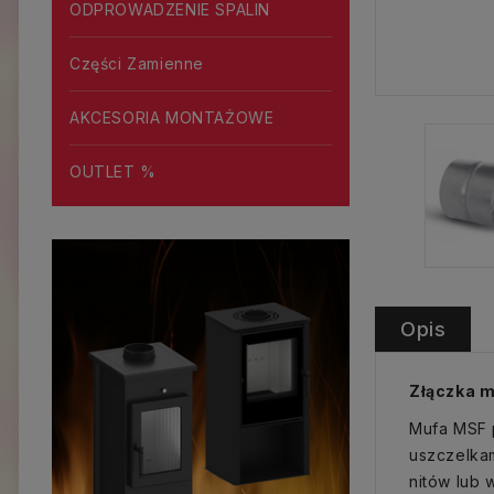
ODPROWADZENIE SPALIN
Części Zamienne
AKCESORIA MONTAŻOWE
OUTLET %
Opis
Złączka m
Mufa MSF p
uszczelkam
nitów lub 