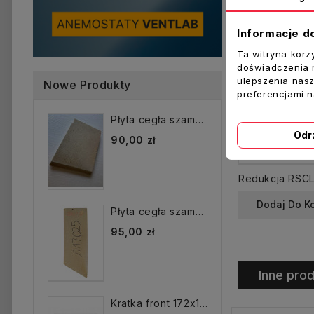
Informacje d
Ta witryna korz
doświadczenia n
ulepszenia nasz
Nowe Produkty
preferencjami 
Płyta cegła szamotowa...
Odr
90,00 zł
Dodaj Do K
Płyta cegła szamotowa...
95,00 zł
Inne prod
Kratka front 172x172 mm...