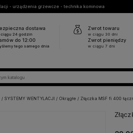
ylacji - urządzenia grzewcze - technika kominowa
ezpieczna dostawa
Zwrot towaru
 ciągu 24 godzin
w ciągu 30 dni
amów do 12:00
Zwrot pieniędzy
yślemy tego samego dnia
w ciągu 7 dni
a
SYSTEMY WENTYLACJI
Okrągłe
Złączka MSF fi 400 łącz
Złącz