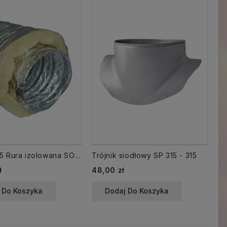
STH-127/5 Rura izolowana SONOTHERM fi 125/ 5 mb Termoflex 250°C DGP
Trójnik siodłowy SP 315 - 315
Cena
Ce
ł
48,00 zł
13
 Do Koszyka
Dodaj Do Koszyka