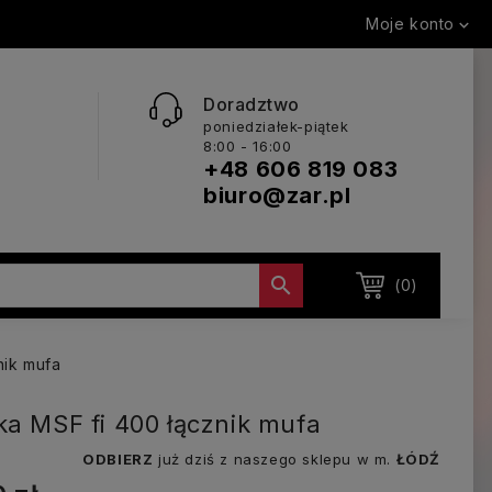
Moje konto

Doradztwo
poniedziałek-piątek
8:00 - 16:00
+48 606 819 083
biuro@zar.pl

(0)
nik mufa
ka MSF fi 400 łącznik mufa
ODBIERZ
już dziś z naszego sklepu w m.
ŁÓDŹ