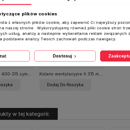
otyczące plików cookies
ysta z własnych plików cookie, aby zapewnić Ci najwyższy pozio
a naszej stronie . Wykorzystujemy również pliki cookie stron trz
ych usług, analizy a nastepnie wyświetlania reklam związanych 
na podstawie analizy Twoich zachowań podczas nawigacji.
zuć
Dostosuj
Zaakceptu
Redukcja RSCL 400-315 symetryczna
Kolano wentylacyjne fi 315 mm kąt 90 krótkie
oszyka
Dodaj Do Koszyka
ukty w tej kategorii: