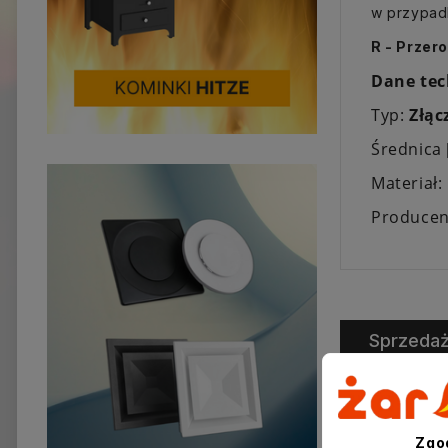
w przypad
R - Przer
Dane tec
Typ:
Złą
Średnica
Materiał:
Producen
Sprzeda
Zgo