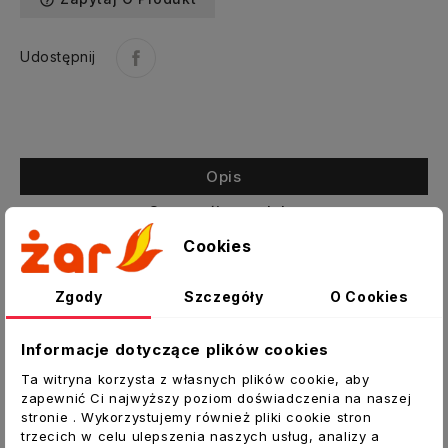
help_outline
Udostępnij
Opis
Szczegóły produktu
Załączniki
Cookies
Zgody
Szczegóły
O Cookies
Opaski kablowe nylonowe białe 430 x 4,8
kpl. 100 szt.
Informacje dotyczące plików cookies
Opaska zaciskowa jest przeznaczona do
Ta witryna korzysta z własnych plików cookie, aby
mocowania w wiązki przewodów
zapewnić Ci najwyższy poziom doświadczenia na naszej
elektrycznych, kabli, węży, rurek itp. Są
stronie . Wykorzystujemy również pliki cookie stron
wygodne w montażu i charakteryzują się
trzecich w celu ulepszenia naszych usług, analizy a