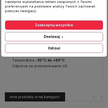
wysoką jakością i niezawodnością. Dostępne
nastepnie wyświetlania reklam związanych z Twoimi
preferencjami na podstawie analizy Twoich zachowań
w szerokim zakresie rozmiarów. Dzięki
podczas nawigacji.
rozmieszeniu ząbków na całej długości opaski
można precyzyjnie dopasować pętle do
rozmiarów wiązki. Opaska może być
Zaakceptuj wszystkie
zaciągnięta ręcznie lub przy pomocy
specjalnych narzędzi.
Dostosuj
Uwaga:
cena dotyczy 1 kompletu 100 szt.
Odrzuć
Zalety:
Temperatura
-35°C do +85°C
Odporne na promieniowanie UV
Inne produkty w tej kategorii: