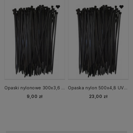
Opaski nylonowe 300x3,6 UV czarna 100 szt. zaciskowe kablowe
Opaska nylon 500x4,8 UV czarna 100 szt. zaciskowe kablowe
Cena
Cena
9,00 zł
23,00 zł