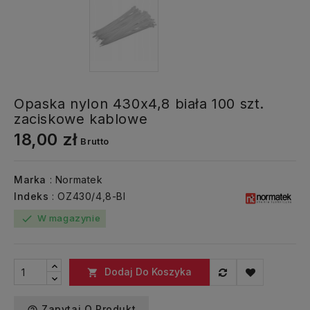
Opaska nylon 430x4,8 biała 100 szt.
zaciskowe kablowe
18,00 zł
Brutto
Marka
: Normatek
Indeks
: OZ430/4,8-BI
W magazynie
check
Dodaj Do Koszyka

Zapytaj O Produkt