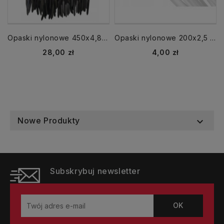
Opaski nylonowe 450x4,8 UV czarna 100 szt. zaciskowe kablowe
Opaski nylonowe 200x2,5 kpl 100 szt. zaciskowe kablowe
Cena
Cena
28,00 zł
4,00 zł
Nowe Produkty

Subskrybuj newsletter