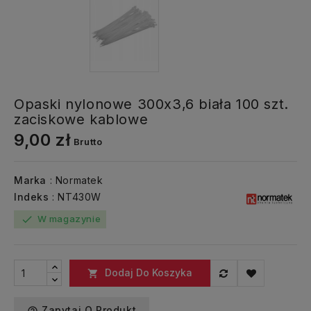
Opaski nylonowe 300x3,6 biała 100 szt.
zaciskowe kablowe
9,00 zł
Brutto
Marka
: Normatek
Indeks
: NT430W
W magazynie
check
Dodaj Do Koszyka

Zapytaj O Produkt