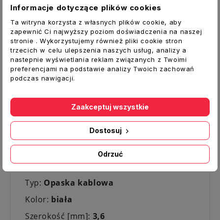
wysoką jakością i niezawodnością.
Informacje dotyczące plików cookies
Dostępne w szerokim zakresie rozmiarów.
Ta witryna korzysta z własnych plików cookie, aby
Dzięki rozmieszeniu ząbków na całej
zapewnić Ci najwyższy poziom doświadczenia na naszej
długości opaski można
stronie . Wykorzystujemy również pliki cookie stron
precyzyjnie dopasować pętle do
trzecich w celu ulepszenia naszych usług, analizy a
nastepnie wyświetlania reklam związanych z Twoimi
rozmiarów wiązki. Opaska może być
preferencjami na podstawie analizy Twoich zachowań
zaciągnięta ręcznie lub przy pomocy
podczas nawigacji.
specjalnych narzędzi.
Uwaga:
cena dotyczy 1 kompletu 100 szt.
Zaakceptuj wszystkie
Zalety:
Dostosuj
Temperatura
-35°C do +85°C
Odporne na promieniowanie UV
Odrzuć
Dane techniczne:
Typ:
Opaska kablowa
Kolor:
biała
Szerokość [mm]:
3,6