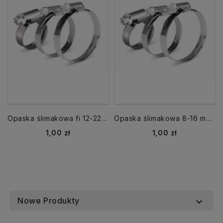
Opaska ślimakowa fi 12-22 mm skręcana
Opaska ślimakowa 8-16 mm W2 skręcana ślimakowa
Cena
Cena
1,00 zł
1,00 zł
Nowe Produkty
