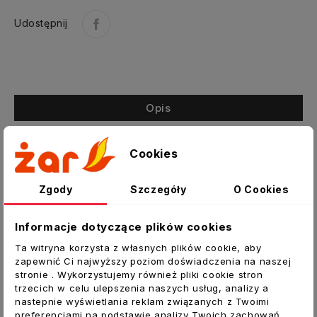
Udostępnij
Opis
Szczegóły produktu
Cookies
Załączniki
Zgody
Szczegóły
O Cookies
Ślimakowe, nierdzewne opaski zaciskowe
70-90 mm
Informacje dotyczące plików cookies
Wykonanie:
taśma i osłona ze stali
nierdzewnej, wkręt ze stali ocynkowanej,
Ta witryna korzysta z własnych plików cookie, aby
śruba krzyżowa.
zapewnić Ci najwyższy poziom doświadczenia na naszej
stronie . Wykorzystujemy również pliki cookie stron
Najwyższej jakości produkt wykonany
trzecich w celu ulepszenia naszych usług, analizy a
zgodnie z rygorami norm ISO9001.
nastepnie wyświetlania reklam związanych z Twoimi
preferencjami na podstawie analizy Twoich zachowań