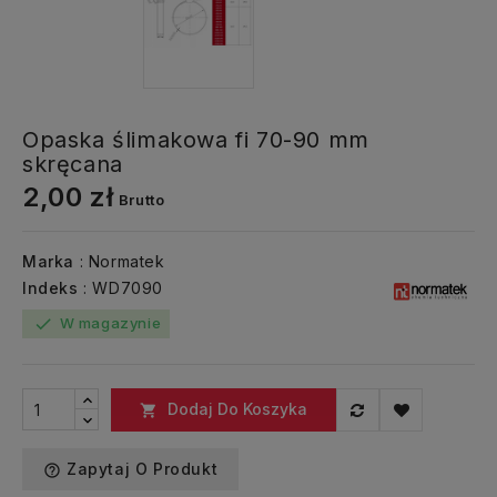
Opaska ślimakowa fi 70-90 mm
skręcana
2,00 zł
Brutto
Marka
: Normatek
Indeks
: WD7090
W magazynie
check
Dodaj Do Koszyka

Zapytaj O Produkt
help_outline