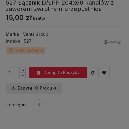
527 Łącznik D/ŁPP 204x60 kanałów z
zaworem zwrotnym przepustnica
15,00 zł
Brutto
Marka
: Vents Group
Indeks
: 527
Brak na stanie
block
Dodaj Do Koszyka

Zapytaj O Produkt
help_outline
Udostępnij