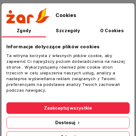
Opis
Cookies
Szczegóły produktu
Zgody
Szczegóły
O Cookies
Załączniki
Informacje dotyczące plików cookies
Łącznik z zaworem zwrotnym kanałów
płaskich 204x60
Ta witryna korzysta z własnych plików cookie, aby
zapewnić Ci najwyższy poziom doświadczenia na naszej
Łącznik z zaworem zwrotnym do płaskich
stronie . Wykorzystujemy również pliki cookie stron
kanałów wentylacyjnych. Łącznik typu
trzecich w celu ulepszenia naszych usług, analizy a
nastepnie wyświetlania reklam związanych z Twoimi
mufowego (kanał wchodzi do środka). Łatwy
preferencjami na podstawie analizy Twoich zachowań
montaż bez specjalistycznych narzędzi „na
podczas nawigacji.
wcisk”, nie wymaga spoiwa np. w postaci kleju,
lekka konstrukcja, estetyczny wygląd.
Zaakceptuj wszystkie
Dostosuj