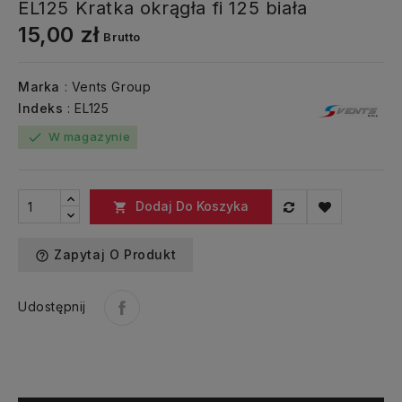
EL125 Kratka okrągła fi 125 biała
15,00 zł
Brutto
Marka
: Vents Group
Indeks
: EL125
W magazynie
check
Dodaj Do Koszyka

Zapytaj O Produkt
help_outline
Udostępnij