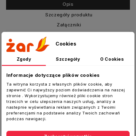
Opis
Szczegóły produktu
Załączniki
Kratka wentylacyjna okrągła z siatką i dużym
Cookies
kołnierzem
Zastosowanie
Zgody
Szczegóły
O Cookies
Do wentylacji nawiewno-wywiewnej
Informacje dotyczące plików cookies
pomieszczeń
Do montażu ściennego
Ta witryna korzysta z własnych plików cookie, aby
zapewnić Ci najwyższy poziom doświadczenia na naszej
Jako element systemu wentylacyjnego lub
stronie . Wykorzystujemy również pliki cookie stron
kratka grawitacyjna
trzecich w celu ulepszenia naszych usług, analizy a
nastepnie wyświetlania reklam związanych z Twoimi
Dane techniczne:
preferencjami na podstawie analizy Twoich zachowań
podczas nawigacji.
Typ:
Kratka okrągła
Materiał:
Tworzywo ABS
Kolor
: biały