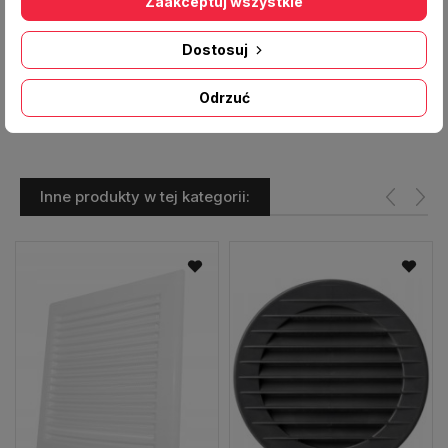
Zaakceptuj wszystkie
Średnica [mm]:
125
Średnica kołnierza [mm]:
Dostosuj
Średnica zewnętrzna [mm]:
165
Odrzuć
Inne produkty w tej kategorii: