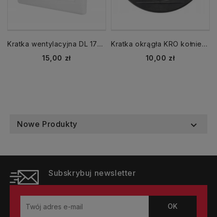
Kratka wentylacyjna DL 175x175 kołnierza 135x135 biała
Kratka okrągła KRO kołnierz fi 150 mm grafit
Cena
Cena
15,00 zł
10,00 zł
Nowe Produkty

Subskrybuj newsletter