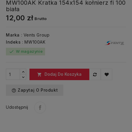
MW100AK Kratka 154x154 kołnierz fi 100
biała
12,00 zł
Brutto
Marka
: Vents Group
Indeks
: MW100AK
W magazynie
check
Dodaj Do Koszyka

Zapytaj O Produkt
help_outline
Udostępnij