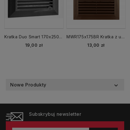
Kratka Duo Smart 170x250 kołnierz 140x210 grafitowa
MWR175x175BR Kratka z uchwytami mocującymi 175x175 brązowa
Cena
Cena
19,00 zł
13,00 zł
Nowe Produkty

Subskrybuj newsletter