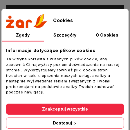
Opis
Cookies
Szczegóły produktu
Załączniki
Zgody
Szczegóły
O Cookies
Kratka wentylacyjna z siatką i kołnierzem
Informacje dotyczące plików cookies
okrągłym
Ta witryna korzysta z własnych plików cookie, aby
Do wentylacji nawiewno-wywiewnej
zapewnić Ci najwyższy poziom doświadczenia na naszej
pomieszczeń
stronie . Wykorzystujemy również pliki cookie stron
trzecich w celu ulepszenia naszych usług, analizy a
Do montażu ściennego
nastepnie wyświetlania reklam związanych z Twoimi
Jako element systemu wentylacyjnego lub
preferencjami na podstawie analizy Twoich zachowań
kratka grawitacyjna
podczas nawigacji.
Dane techniczne:
Zaakceptuj wszystkie
Typ:
Kratka wentylacyjna z kołnierzem
okrągłym
Dostosuj
Materiał:
Tworzywo ABS