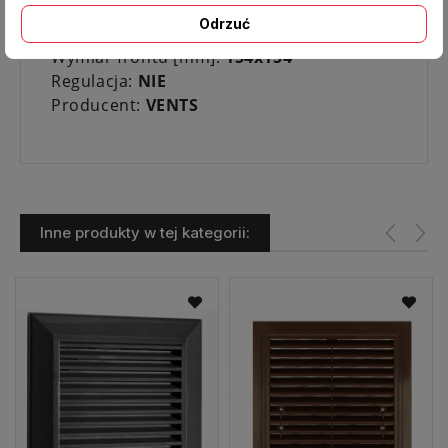
Kolor
: biały
Odrzuć
Średnica kołnierza/ otworu [mm]:
/ 100
Wymiar frontu [mm]:
154x154
Regulacja:
NIE
Producent:
VENTS
Inne produkty w tej kategorii: