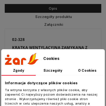
Opis
Szczegóły produktu
Załączniki
02-328
KRATKA WENTYLACYJNA ZAMYKANA Z
KANAŁEM REGULOWANYM 80-150
Cookies
CECHY PRODUKTU
Kratka z żaluzją regulowaną sznurkiem.
Zgody
Szczegóły
O Cookies
Posiada mechanizm, który utrzymuje
kratkę otwartą, a po pociągnięciu sznurka
Informacje dotyczące plików cookies
zamyka się.
Ta witryna korzysta z własnych plików cookie, aby
W przypadku wentylacji naturalnej może
zapewnić Ci najwyższy poziom doświadczenia na naszej
zdarzyć się, że do łazienki wpadało będzie
stronie . Wykorzystujemy również pliki cookie stron
zimne powietrze, kratka pozwoli zamknąć
trzecich w celu ulepszenia naszych usług, analizy a