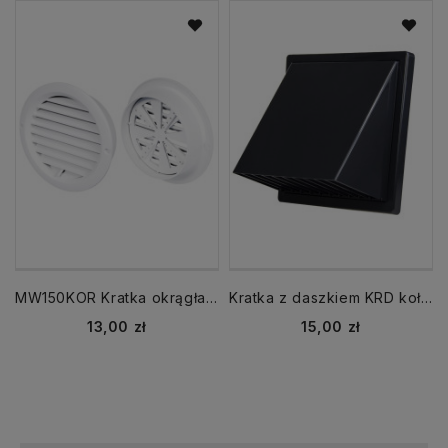
MW150KOR Kratka okrągła z żaluzją fi 150 biała
Kratka z daszkiem KRD kołnierz fi 100 grafit czerpnia wyrzutnia
Cena
Cena
13,00 zł
15,00 zł