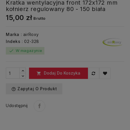
Kratka wentylacyjna front 172x172 mm
kołnierz regulowany 80 - 150 biała
15,00 zł
Brutto
Marka
: airRoxy
Indeks
: 02-328
W magazynie
check
Dodaj Do Koszyka

Zapytaj O Produkt
help_outline
Udostępnij