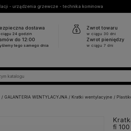
ylacji - urządzenia grzewcze - technika kominowa
ezpieczna dostawa
Zwrot towaru
 ciągu 24 godzin
w ciągu 30 dni
amów do 12:00
Zwrot pieniędzy
yślemy tego samego dnia
w ciągu 7 dni
a
GALANTERIA WENTYLACYJNA
Kratki wentylacyjne
Plasti
Kratk
fi 10