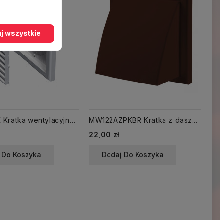
j wszystkie
MW120AK Kratka wentylacyjna 188x188 kołnierz 125 biała
MW122AZPKBR Kratka z daszkiem KRD 125 mm brązowa czerpnia wyrzutnia
Cena
Ce
22,00 zł
9,
 Do Koszyka
Dodaj Do Koszyka