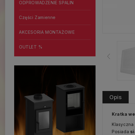
ODPROWADZENIE SPALIN
Części Zamienne
AKCESORIA MONTAŻOWE
OUTLET %
Opis
Kratka we
Klasyczna 
Posiada
si