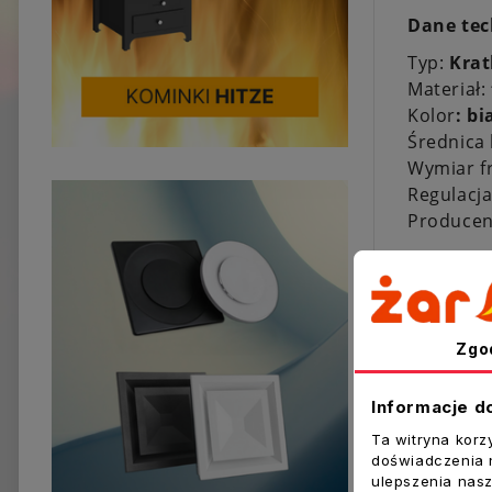
Dane tec
Typ:
Krat
Materiał:
Kolor
: bi
Średnica
Wymiar f
Regulacj
Producen
Zgo
Inne prod
Informacje d
Ta witryna korz
doświadczenia n
ulepszenia nasz