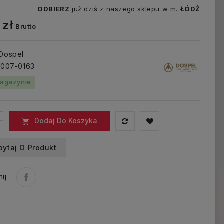
ODBIERZ
już dziś z naszego sklepu w m.
ŁÓDŹ
 zł
Brutto
 Dospel
: 007-0163
agazynie
Dodaj Do Koszyka

pytaj O Produkt
ij