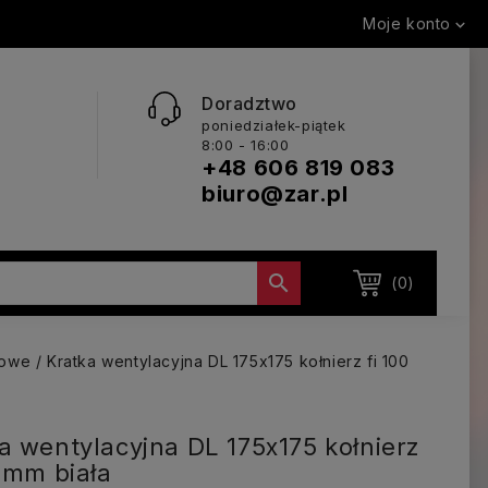
Moje konto

Doradztwo
poniedziałek-piątek
8:00 - 16:00
+48 606 819 083
biuro@zar.pl

(0)
kowe
Kratka wentylacyjna DL 175x175 kołnierz fi 100
a wentylacyjna DL 175x175 kołnierz
0 mm biała