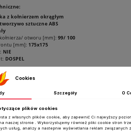
hniczne:
ka z kołnierzem okrągłym
tworzywo sztuczne ABS
ały
 kołnierza/ otworu [mm]:
99/ 100
rontu [mm]:
175x175
a:
NIE
t:
DOSPEL
Cookies
dy
Szczegóły
O C
ukty w tej kategorii:
otyczące plików cookies
ysta z własnych plików cookie, aby zapewnić Ci najwyższy pozio
a naszej stronie . Wykorzystujemy również pliki cookie stron trz
ych usług, analizy a nastepnie wyświetlania reklam związanych 