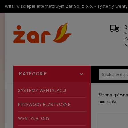
Witaj w sklepie internetowym Żar Sp. z o.o. - systemy went
B
w
Z
w
KATEGORIE

SYSTEMY WENTYLACJI
Strona główn
mm biała
PRZEWODY ELASTYCZNE
WENTYLATORY