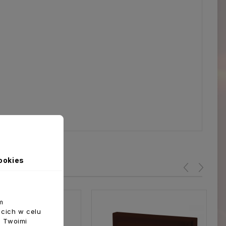
ookies
m
ecich w celu
z Twoimi