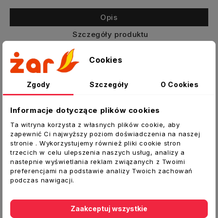
Opis
Szczegóły produktu
Załączniki
Cookies
Kratka wentylacyjna sufitowa
Zgody
Szczegóły
O Cookies
Klasyczna kratka przystosowana do montażu
sufitowego. Estetyczny, nierzucający się w
Informacje dotyczące plików cookies
oczy design. Prosta konstrukcja.
Ta witryna korzysta z własnych plików cookie, aby
Wyposażona
w siatkę
zabezpieczającą przed
zapewnić Ci najwyższy poziom doświadczenia na naszej
owadami
stronie . Wykorzystujemy również pliki cookie stron
trzecich w celu ulepszenia naszych usług, analizy a
Dane techniczne:
nastepnie wyświetlania reklam związanych z Twoimi
preferencjami na podstawie analizy Twoich zachowań
Typ:
Kratka okrągła sufitowa
podczas nawigacji.
Materiał:
Tworzywo sztuczne ABS
Kolor
: biały
Średnica zewnętrzna [mm]:
164
Zaakceptuj wszystkie