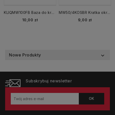
KLIQMW100FB Baza do kratki wentylacyjnej KLIQ 148x148 mm
MW50/4KOSBR Kratka okrągła fi 50 brąz z siatką (4 szt)
Cena
Cena
10,00 zł
9,00 zł
Nowe Produkty

Subskrybuj newsletter