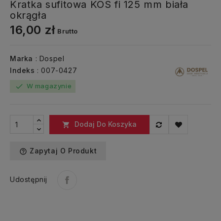
Kratka sufitowa KOS fi 125 mm biała
okrągła
16,00 zł
Brutto
Marka
: Dospel
Indeks
: 007-0427
W magazynie
check
Dodaj Do Koszyka

Zapytaj O Produkt
help_outline
Udostępnij