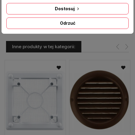
Średnica kołnierza/ otworu [mm]:
124/ 125
Producent:
DOSPEL
Dostosuj
Odrzuć
Inne produkty w tej kategorii: