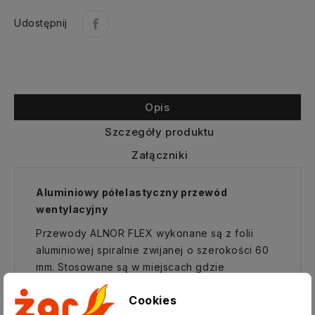
Udostępnij
Opis
Szczegóły produktu
Załączniki
Aluminiowy półelastyczny przewód
wentylacyjny
Przewody ALNOR FLEX wykonane są z folii
aluminiowej spiralnie zwijanej o szerokości 60
mm. Stosowane są w miejscach gdzie
potrzebne jest elastyczne podłączenie
Cookies
elementów wentylacyjnych takich jak główny