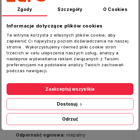
ciąg wentylacyjny i puszki rozprężne.
Przydatne są również podczas wyciągu
Zgody
Szczegóły
O Cookies
powietrza gorącego znad czaszy kominka,
które to gorące powietrze dalej jest
Informacje dotyczące plików cookies
transportowane przewodami po budynku
Ta witryna korzysta z własnych plików cookie, aby
zapewnić Ci najwyższy poziom doświadczenia na naszej
PARAMETRY:
stronie . Wykorzystujemy również pliki cookie stron
Pakowanie:
1 szt. - odcinek 3 mb
trzecich w celu ulepszenia naszych usług, analizy a
nastepnie wyświetlania reklam związanych z Twoimi
Stopień elastyczności:
Minimalny promień
preferencjami na podstawie analizy Twoich zachowań
zagięcia przewodu jest rzędu półtora średnicy
podczas nawigacji.
(R=1,5 D)
Zakres temperatury:
Od -30 ̊C do +250 ̊C
Zaakceptuj wszystkie
Maksymalna wilgotność:
95 %
Dozwolone ciśnienie statyczne:
2000 Pa
Dostosuj
Dozwolone podciśnienie statyczne:
1000 Pa
Prędkości przepływu:
Zalecana prędkość
Odrzuć
eksploatacyjna: do 7 m/s
Maksymalna prędkość przepływu:
do 25 m/s
Odporność ogniowa:
niepalny