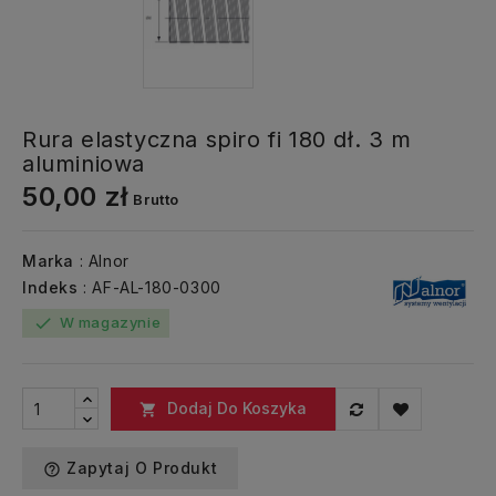
Rura elastyczna spiro fi 180 dł. 3 m
aluminiowa
50,00 zł
Brutto
Marka
: Alnor
Indeks
: AF-AL-180-0300
W magazynie
check
Dodaj Do Koszyka

Zapytaj O Produkt
help_outline