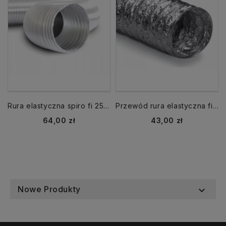
Rura elastyczna spiro fi 250 dł. 3 m aluminiowa
Przewód rura elastyczna fi 125 mm dł. 10 mb THERM LIGHT/ ALUDUCT
Cena
Cena
64,00 zł
43,00 zł
Nowe Produkty
