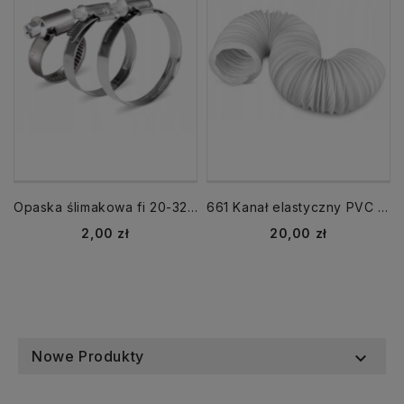
Opaska ślimakowa fi 20-32 mm skręcana
661 Kanał elastyczny PVC fi 150 mm długość 1m Vents
Cena
Cena
2,00 zł
20,00 zł
Nowe Produkty
