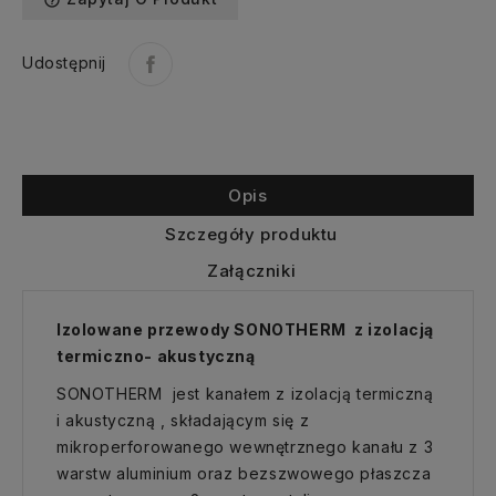
help_outline
Udostępnij
Opis
Szczegóły produktu
Załączniki
Izolowane przewody SONOTHERM z izolacją
termiczno- akustyczną
SONOTHERM jest kanałem z izolacją termiczną
i akustyczną , składającym się z
mikroperforowanego wewnętrznego kanału z 3
warstw aluminium oraz bezszwowego płaszcza