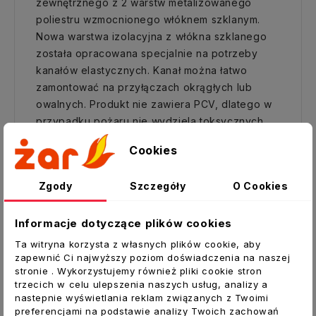
zewnętrznego z 2 warstw metalizowanego
poliestru wzmocnionego włóknem szklanym.
Nowa warstwa izolacyjna z włókna szklanego
została opracowana specjalnie na potrzeby
kanałów elastycznych. Kanał można łatwo
zamontować na przyłączach okrągłych lub
owalnych. Produkt nie zawiera PCV, dlatego w
przypadku pożaru nie wydziela toksycznych
gazów.
Cookies
Mikroperforacja wewnętrznej warstwy
zapewnia lepsze tłumienie hałasu
Zgody
Szczegóły
O Cookies
przepływającego powietrza.
ZASTOSOWANIE:
Informacje dotyczące plików cookies
Kanały elastyczne SONOTHERM są stosowane
Ta witryna korzysta z własnych plików cookie, aby
zapewnić Ci najwyższy poziom doświadczenia na naszej
w systemach DGP (dogrzewania gorącym
stronie . Wykorzystujemy również pliki cookie stron
powietrzem z kominka), wentylacyjnych i
trzecich w celu ulepszenia naszych usług, analizy a
klimatyzacyjnych, w których jest wymagana
nastepnie wyświetlania reklam związanych z Twoimi
preferencjami na podstawie analizy Twoich zachowań
duża wytrzymałość mechaniczna, termiczna,