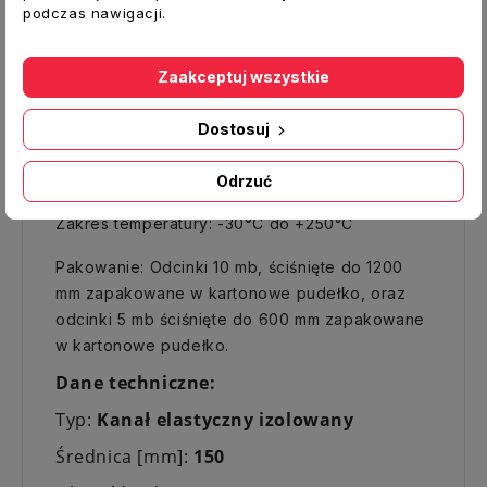
podczas nawigacji.
ognioodporność, a także skuteczna izolacja
termiczna i akustyczna.
Zaakceptuj wszystkie
PARAMETRY:
Prędkość powietrza (maks.): 30 m / s
Dostosuj
Ciśnienie robocze (maks.): + 5000 Pa
Promień gięcia: 0,54 x D + 25mm
Odrzuć
Ognioodporność: klasa M1 / M0
Zakres temperatury: -30
°
C do +250°C
Pakowanie: Odcinki 10 mb, ściśnięte do 1200
mm zapakowane w kartonowe pudełko, oraz
odcinki 5 mb ściśnięte do 600 mm zapakowane
w kartonowe pudełko.
Dane techniczne:
Typ:
Kanał elastyczny izolowany
Średnica [mm]:
150