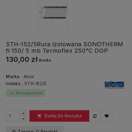
STH-152/5Rura izolowana SONOTHERM
fi 150/ 5 mb Termoflex 250°C DGP
130,00 zł
Brutto
Marka
: Alnor
Indeks
: STH-152/5
W magazynie
check
Dodaj Do Koszyka

Zapytaj O Produkt