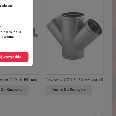
ookies
m
ecich w celu
z Twoimi
j wszystkie
Uchwyt do rur CLRL fi 150 mm obejma z uszczelką
Czwórnik CZO fi 150 mm kąt 45
 Do Koszyka
Dodaj Do Koszyka