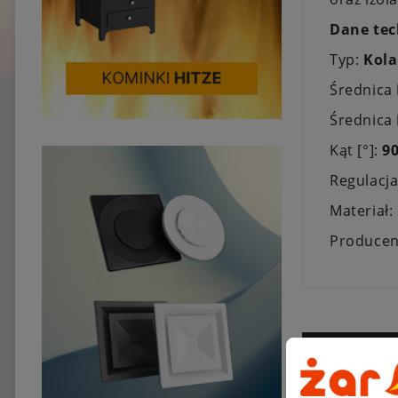
Dane tec
Typ:
Kola
Średnica
Średnica
Kąt [°]:
9
Regulacj
Materiał:
Producen
Sprzeda