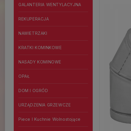
GALANTERIA WENTYLACYJNA
REKUPERACJA
NAWIETRZAKI
KRATKI KOMINKOWE
NASADY KOMINOWE
OPAŁ
DOM I OGRÓD
URZĄDZENIA GRZEWCZE
Piece I Kuchnie Wolnostojące