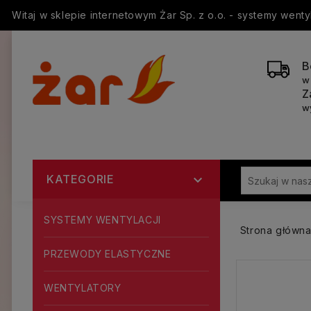
Witaj w sklepie internetowym Żar Sp. z o.o. - systemy went
B
w
Z
w
KATEGORIE

SYSTEMY WENTYLACJI
Strona główn
PRZEWODY ELASTYCZNE
WENTYLATORY