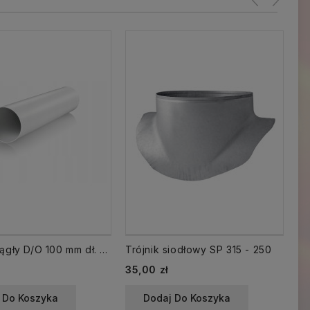
Kanał okrągły D/O 100 mm dł. 1,5 m rura
Trójnik siodłowy SP 315 - 250
Tr
Cena
Ce
35,00 zł
12
 Do Koszyka
Dodaj Do Koszyka