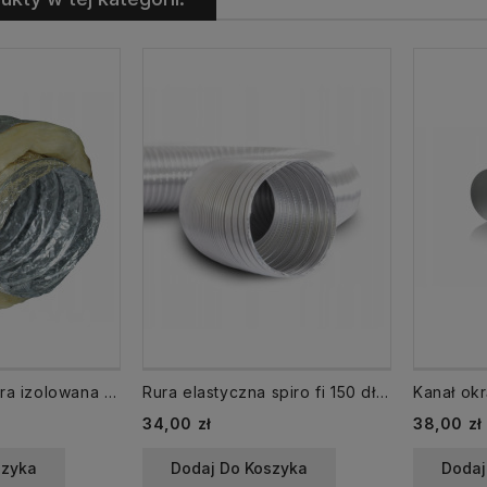
STH-L-127/10 Rura izolowana SONOTHERM LIGHT fi 125/ 10 mb Termoflex 140°C
Rura elastyczna spiro fi 150 dł. 3 m aluminiowa
Cena
Cena
34,00 zł
38,00 zł
szyka
Dodaj Do Koszyka
Dodaj