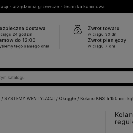
ylacji - urządzenia grzewcze - technika kominowa
ezpieczna dostawa
Zwrot towaru
 ciągu 24 godzin
w ciągu 30 dni
amów do 12:00
Zwrot pieniędzy
yślemy tego samego dnia
w ciągu 7 dni
a
SYSTEMY WENTYLACJI
Okrągłe
Kolano KNS fi 150 mm k
Kolan
regu