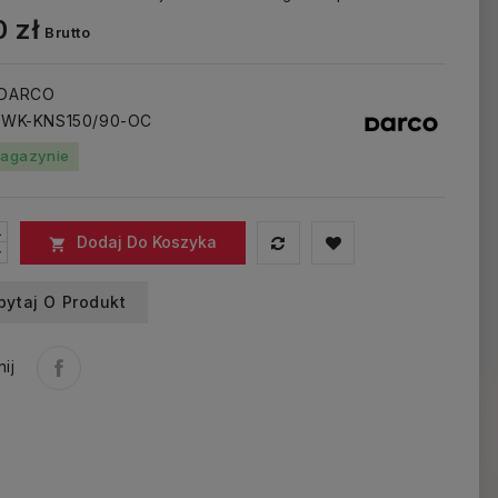
 zł
Brutto
 DARCO
: WK-KNS150/90-OC
agazynie
Dodaj Do Koszyka

pytaj O Produkt
ij