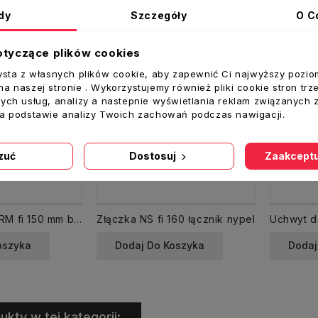
dy
Szczegóły
O C
otyczące plików cookies
ysta z własnych plików cookie, aby zapewnić Ci najwyższy pozio
a naszej stronie . Wykorzystujemy również pliki cookie stron trz
ych usług, analizy a nastepnie wyświetlania reklam związanych 
na podstawie analizy Twoich zachowań podczas nawigacji.
zuć
Dostosuj
Zaakceptu
Anemostat KN-RM fi 150 mm biały nawiewny
Złączka NS fi 160 łącznik nypel
oszyka
Dodaj Do Koszyka
Dodaj
ukty w tej kategorii: