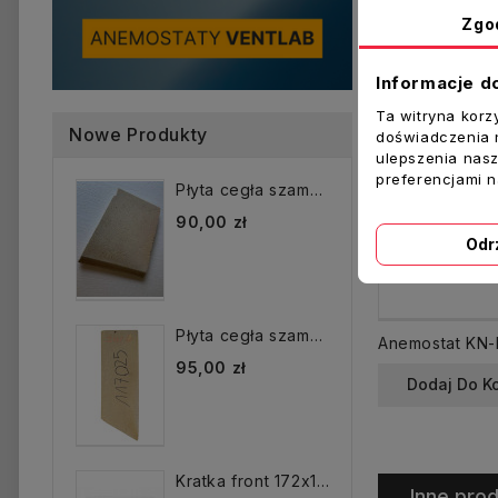
Zgo
Informacje d
Ta witryna korz
Nowe Produkty
doświadczenia n
ulepszenia nasz
preferencjami 
Płyta cegła szamotowa...
90,00 zł
Odr
Płyta cegła szamotowa...
95,00 zł
Dodaj Do K
Kratka front 172x172 mm...
Inne prod