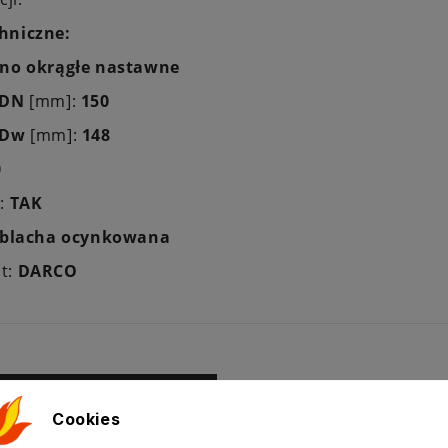
hniczne:
no okrągłe nastawne
DN
[mm]:
150
Dw
[mm]:
148
0
a:
TAK
blacha ocynkowana
t:
DARCO
ż krzyżowa produktów
Cookies