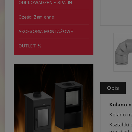
ODPROWADZENIE SPALIN
Części Zamienne
AKCESORIA MONTAŻOWE
OUTLET %
Opis
Kolano 
Kolano n
Kształtki
oraz izola