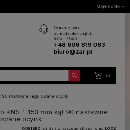
Moje konto

Doradztwo
poniedziałek-piątek
8:00 - 16:00
+48 606 819 083
biuro@zar.pl

(0)
ąt 90 nastawne regulowane ocynk
o KNS fi 150 mm kąt 90 nastawne
lowane ocynk
ODBIERZ
już dziś z naszego sklepu w m.
ŁÓDŹ