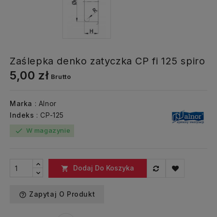
Zaślepka denko zatyczka CP fi 125 spiro
5,00 zł
Brutto
Marka
: Alnor
Indeks
: CP-125
W magazynie
check
Dodaj Do Koszyka

Zapytaj O Produkt
help_outline