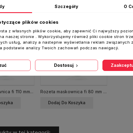
dy
Szczegóły
O C
otyczące plików cookies
ysta z własnych plików cookie, aby zapewnić Ci najwyższy pozio
a naszej stronie . Wykorzystujemy również pliki cookie stron trz
ych usług, analizy a nastepnie wyświetlania reklam związanych 
na podstawie analizy Twoich zachowań podczas nawigacji.
zuć
Dostosuj
Zaakceptu
Rozeta maskownica fi 110 mm biała kołnierz
Rozeta maskownica fi 80 mm biała kołnierz
oszyka
Dodaj Do Koszyka
ukty w tej kategorii: