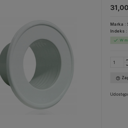
31,00
Marka
:
Indeks
W m
check
Za
help_outline
Udostępn