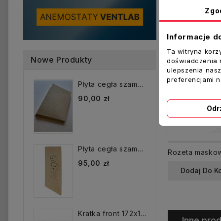
Zgo
Informacje d
Ta witryna korz
Nowe Produkty
doświadczenia n
ulepszenia nasz
preferencjami 
Płyta cegła szamotowa...
90,00 zł
Odr
Płyta cegła szamotowa...
95,00 zł
Dodaj Do K
Kratka front 172x172 mm...
Inne prod