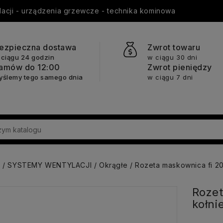
ylacji - urządzenia grzewcze - technika kominowa
ezpieczna dostawa
Zwrot towaru
 ciągu 24 godzin
w ciągu 30 dni
amów do 12:00
Zwrot pieniędzy
yślemy tego samego dnia
w ciągu 7 dni
a
SYSTEMY WENTYLACJI
Okrągłe
Rozeta maskownica fi 20
Rozet
kołni