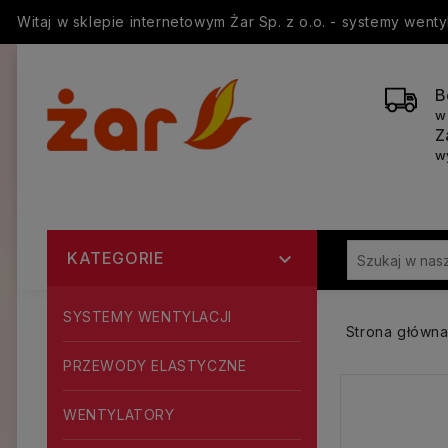
Witaj w sklepie internetowym Żar Sp. z o.o. - systemy went
B
w
Z
w
KATEGORIE

SYSTEMY WENTYLACJI
Strona główn
PRZEWODY ELASTYCZNE
WENTYLATORY