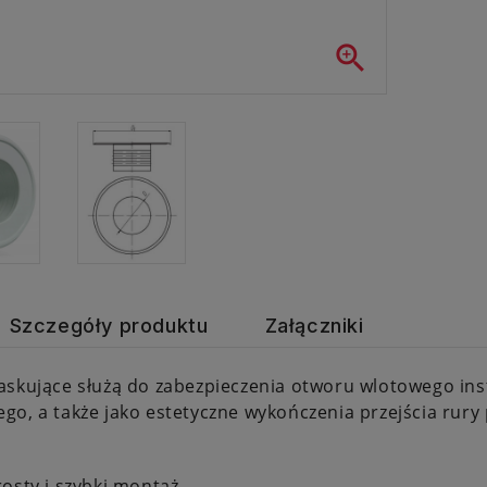

Szczegóły produktu
Załączniki
skujące służą do zabezpieczenia otworu wlotowego ins
o, a także jako estetyczne wykończenia przejścia rury pr
osty i szybki montaż