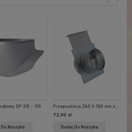
iodłowy SP 315 - 315
Przepustnica ZAS fi 160 mm zasuwa gilotynowa
Tr
Cena
Ce
72,00 zł
35
 Do Koszyka
Dodaj Do Koszyka