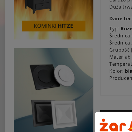
Duża trw
Dane tec
Typ:
Roz
Średnica
Średnica
Grubość
Materiał:
Temperat
Kolor:
bi
Producen
Sprzeda