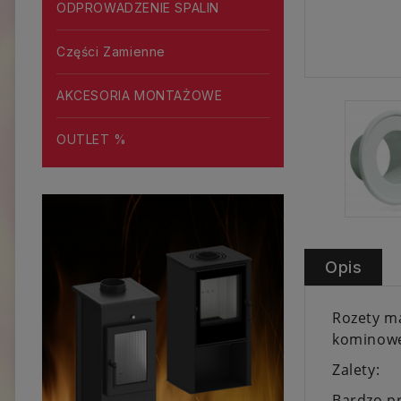
ODPROWADZENIE SPALIN
Części Zamienne
AKCESORIA MONTAŻOWE
OUTLET %
Opis
Rozety ma
kominoweg
Zalety:
Bardzo pr