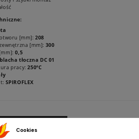
ałość
hniczne:
eta
 otworu [mm]:
208
 zewnętrzna [mm]:
300
 [mm]:
0,5
blacha tłoczna DC 01
ura pracy:
250ºC
ały
t:
SPIROFLEX
ż krzyżowa produktów
Cookies