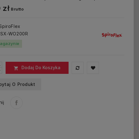
 zł
Brutto
 SpiroFlex
: SX-WO200R
agazynie
Dodaj Do Koszyka

pytaj O Produkt
ij