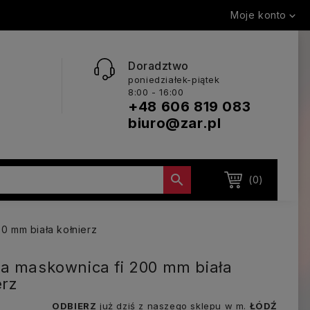
Moje konto

Doradztwo
poniedziałek-piątek
8:00 - 16:00
+48 606 819 083
biuro@zar.pl

(0)
0 mm biała kołnierz
a maskownica fi 200 mm biała
erz
ODBIERZ
już dziś z naszego sklepu w m.
ŁÓDŹ