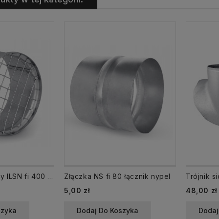
Króciec metalowy ILSN fi 400 kołnierz z siatką
Złączka NS fi 80 łącznik nypel
Trójnik s
Cena
Cena
5,00 zł
48,00 zł
szyka
Dodaj Do Koszyka
Dodaj