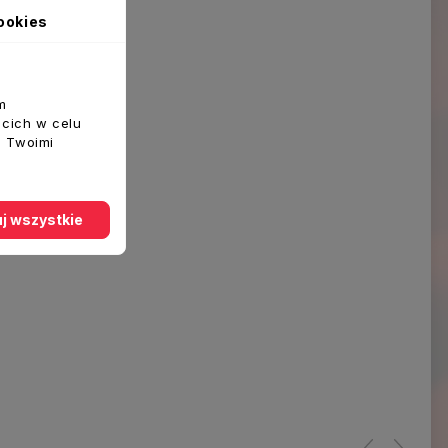
ookies
m
ecich w celu
z Twoimi
j wszystkie