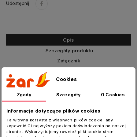
Udostępnij
Opis
Szczegóły produktu
Załączniki
Złączka nyplowa do rur wentylacyjnych
Cookies
SPIRAL
Zgody
Szczegóły
O Cookies
NS - złączka nyplowa NS służy do
wewnętrznego łączenia ze sobą kanałów
okrągłych – SPIRAL lub gładkich. Wsuwamy ją
Informacje dotyczące plików cookies
bezpośrednio do obu części łączonych
Ta witryna korzysta z własnych plików cookie, aby
przewodów aż do dotknięcia ogranicznika na
zapewnić Ci najwyższy poziom doświadczenia na naszej
środku złączki. Potem nypel z kanałem
stronie . Wykorzystujemy również pliki cookie stron