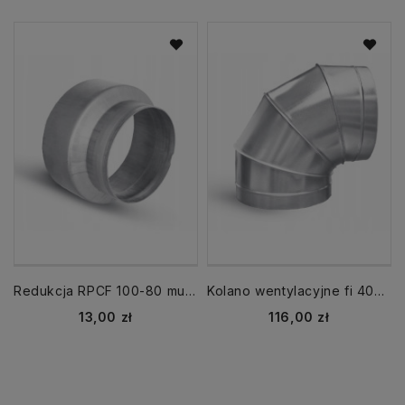
Redukcja RPCF 100-80 mufowa mufa-nypel
Kolano wentylacyjne fi 400 mm kąt 90 krótkie
Cena
Cena
13,00 zł
116,00 zł