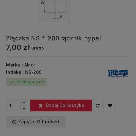
Złączka NS fi 200 łącznik nypel
7,00 zł
Brutto
Marka
: Alnor
Indeks
: NS-200
W magazynie
check
Dodaj Do Koszyka

Zapytaj O Produkt
help_outline