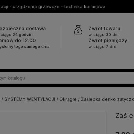
ylacji - urządzenia grzewcze - technika kominowa
ezpieczna dostawa
Zwrot towaru
 ciągu 24 godzin
w ciągu 30 dni
amów do 12:00
Zwrot pieniędzy
yślemy tego samego dnia
w ciągu 7 dni
a
SYSTEMY WENTYLACJI
Okrągłe
Zaślepka denko zatyczka
Zaśle