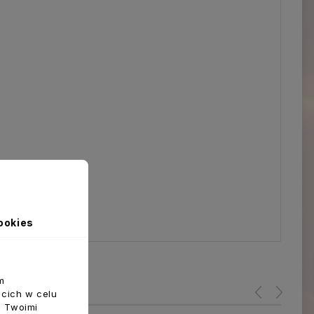
ookies
m
ecich w celu
z Twoimi