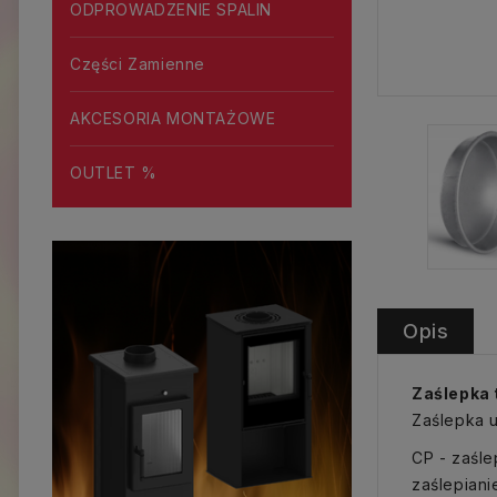
ODPROWADZENIE SPALIN
Części Zamienne
AKCESORIA MONTAŻOWE
OUTLET %
Opis
Zaślepka 
Zaślepka u
CP - zaśle
zaślepiani