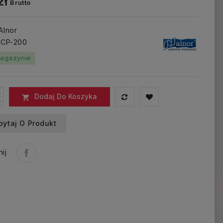
zł
Brutto
 Alnor
: CP-200
agazynie
Dodaj Do Koszyka

pytaj O Produkt
ij