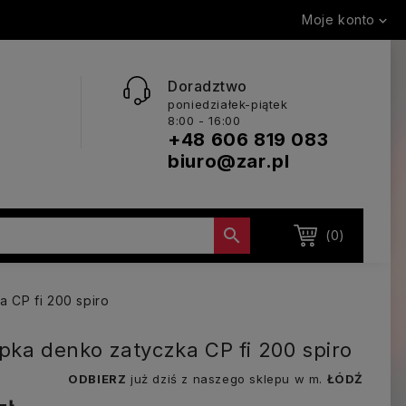
Moje konto

Doradztwo
poniedziałek-piątek
8:00 - 16:00
+48 606 819 083
biuro@zar.pl

(0)
 CP fi 200 spiro
pka denko zatyczka CP fi 200 spiro
ODBIERZ
już dziś z naszego sklepu w m.
ŁÓDŹ