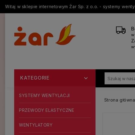
Witaj w sklepie internetowym Żar Sp. z o.o. - systemy went
B
w
Z
w
KATEGORIE

SYSTEMY WENTYLACJI
Strona główn
PRZEWODY ELASTYCZNE
WENTYLATORY