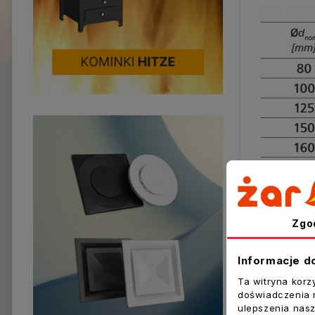
Zgo
Informacje d
Ta witryna korz
Inne prod
doświadczenia n
ulepszenia nasz