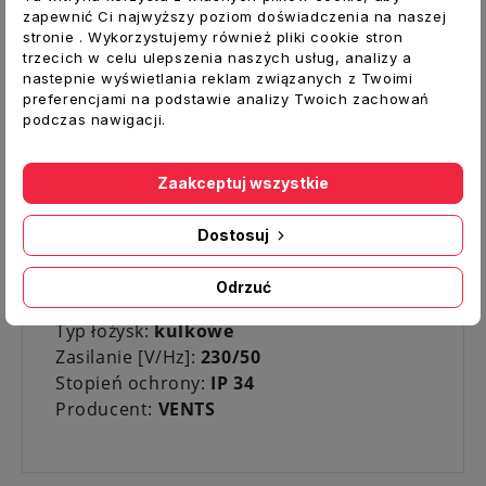
Dane techniczne:
zapewnić Ci najwyższy poziom doświadczenia na naszej
stronie . Wykorzystujemy również pliki cookie stron
Rodzaj:
Wentylator osiowy
trzecich w celu ulepszenia naszych usług, analizy a
Model:
Silenta-S
nastepnie wyświetlania reklam związanych z Twoimi
Dodatkowe wyposażenie:
Standard
preferencjami na podstawie analizy Twoich zachowań
podczas nawigacji.
Materiał:
Tworzywo ABS
Kolor:
biały
Średnica otworu [mm]:
150
Zaakceptuj wszystkie
Średnica montażowa wentylatora [mm]:
Wymiar zewnętrzny frontu [mm]:
205x205
Dostosuj
Wydajność [m3/h]:
240
Głośność [dB(A)]:
33
Odrzuć
Moc [W]:
20
Typ łożysk:
kulkowe
Zasilanie [V/Hz]:
230/50
Stopień ochrony:
IP 34
Producent:
VENTS