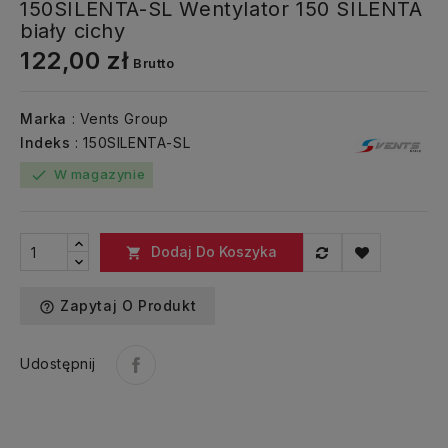
150SILENTA-SL Wentylator 150 SILENTA
biały cichy
122,00 zł
Brutto
Marka
: Vents Group
Indeks
: 150SILENTA-SL
W magazynie
check
Dodaj Do Koszyka

Zapytaj O Produkt
help_outline
Udostępnij