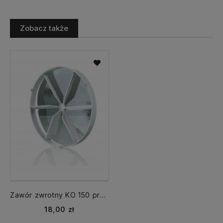
Zobacz także
Zawór zwrotny KO 150 przepustnica
Cena
18,00 zł