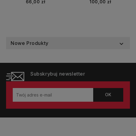
Cena
Cena
66,00 zł
100,00 zł
Nowe Produkty

Subskrybuj newsletter