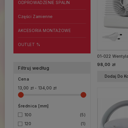
ODPROWADZENIE SPALIN
Części Zamienne
AKCESORIA MONTAŻOWE
OUTLET %
98,00 zł
Filtruj według
Dodaj Do K
Cena
13,00 zł - 134,00 zł
Średnica [mm]
100
(5)
120
(1)