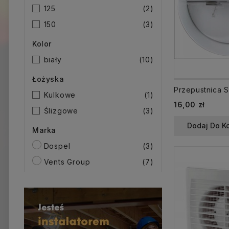
125
(2)
150
(3)
Kolor
biały
(10)
Łożyska
Kulkowe
(1)
16,00 zł
Ślizgowe
(3)
Dodaj Do K
Marka
Dospel
(3)
Vents Group
(7)