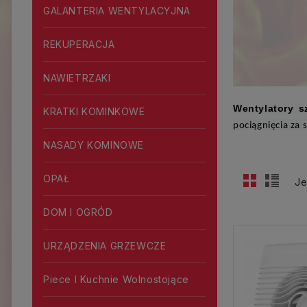
GALANTERIA WENTYLACYJNA
REKUPERACJA
NAWIETRZAKI
Wentylatory 
KRATKI KOMINKOWE
pociągnięcia za
NASADY KOMINOWE
OPAŁ
Je
DOM I OGRÓD
URZĄDZENIA GRZEWCZE
Piece I Kuchnie Wolnostojące