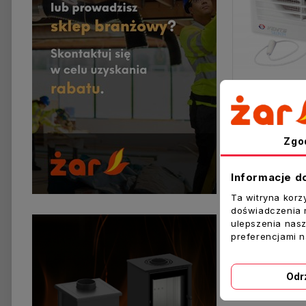
134,00 zł
Zgo
Dodaj Do K
Informacje d
Ta witryna korz
Pokazano 1-11 z 
doświadczenia n
ulepszenia nasz
preferencjami 
Odr