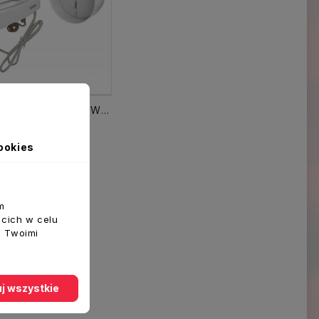
Wentylator STYL fi 100 mm WP-P z przepustnicą łańcuszek
ookies
 Do Koszyka
m
ecich w celu
z Twoimi
j wszystkie