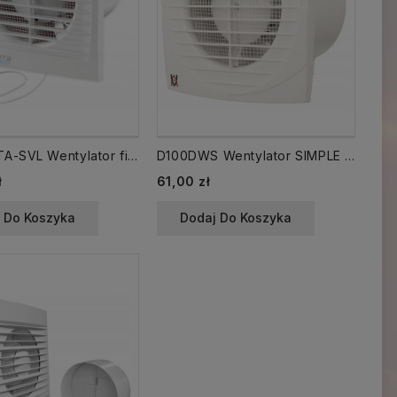
125SILENTA-SVL Wentylator fi 125 WP łańcuszek cichy
D100DWS Wentylator SIMPLE fi 100 mm cienki front- 6,5 mm WP sznurek
ł
61,00 zł
 Do Koszyka
Dodaj Do Koszyka