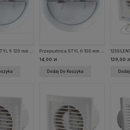
Przepustnica STYL fi 120 mm zawór zwrotny
Przepustnica STYL fi 100 mm zawór zwrotny
14,00 zł
129,00 z
oszyka
Dodaj Do Koszyka
Dodaj