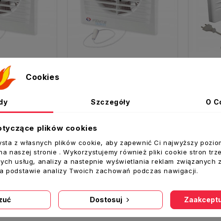
Cookies
150SILENTA-SVL Wentylator 150 SILENTA-S sznurek WP cichy
100SILENTA-SVL Wentylator 100 SILENTA-S sznurek WP cichy
94,00 zł
89,00 zł
dy
Szczegóły
O C
oszyka
Dodaj Do Koszyka
Dodaj
otyczące plików cookies
ysta z własnych plików cookie, aby zapewnić Ci najwyższy pozio
11 pozycji
a naszej stronie . Wykorzystujemy również pliki cookie stron trz
ych usług, analizy a nastepnie wyświetlania reklam związanych 
na podstawie analizy Twoich zachowań podczas nawigacji.
zuć
Dostosuj
Zaakceptu