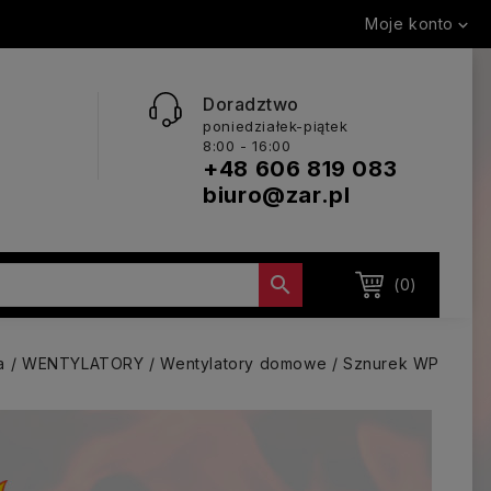
Moje konto

Doradztwo
poniedziałek-piątek
8:00 - 16:00
+48 606 819 083
biuro@zar.pl

(0)
a
WENTYLATORY
Wentylatory domowe
Sznurek WP