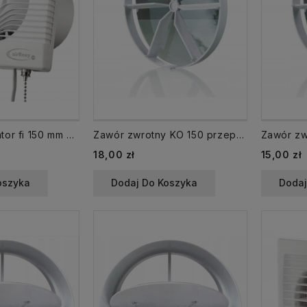
01-022 Wentylator fi 150 mm pRemium sznurek łańcuszek + wtyczka /WP/
Zawór zwrotny KO 150 przepustnica
18,00 zł
15,00 zł
oszyka
Dodaj Do Koszyka
Dodaj