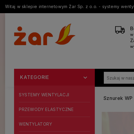
Witaj w sklepie internetowym Żar Sp. z o.o. - systemy went
B
w
Z
w
KATEGORIE

SYSTEMY WENTYLACJI
Sznurek WP
PRZEWODY ELASTYCZNE
WENTYLATORY