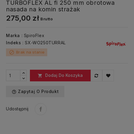
TURBOFLEX AL fi 250 mm obrotowa
nasada na komin strażak
275,00 zł
Brutto
Marka
: SpiroFlex
Indeks
: SX-WO250TURRAL
Brak na stanie
block
Dodaj Do Koszyka

Zapytaj O Produkt
help_outline
Udostępnij