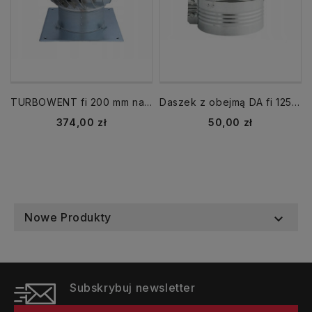
TURBOWENT fi 200 mm nasada na komin TU200OCAL-PK
Daszek z obejmą DA fi 125 mm grzybek parasol nasada na komin
Cena
Cena
374,00 zł
50,00 zł
Nowe Produkty

Subskrybuj newsletter