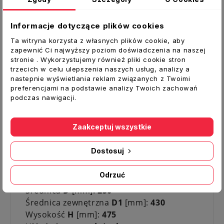
kiedy brak jest ustabilizowanego ciągu
kominowego lub jest on niewystarczający
Informacje dotyczące plików cookies
Zalety:
Ta witryna korzysta z własnych plików cookie, aby
zapewnić Ci najwyższy poziom doświadczenia na naszej
wysoka wydajność uzyskana
stronie . Wykorzystujemy również pliki cookie stron
przez odpowiednio kształtowaną głowicę
trzecich w celu ulepszenia naszych usług, analizy a
nastepnie wyświetlania reklam związanych z Twoimi
nasady
preferencjami na podstawie analizy Twoich zachowań
dobra odporność na warunki
podczas nawigacji.
atmosferyczne
trwały mechanizm obrotowy zbudowany
Zaakceptuj wszystkie
na bazie łożysk kulkowych
Dane techniczne:
Dostosuj
Typ:
TURBOFLEX na rudze dzielony
Odrzuć
Kolor:
srebrny
Średnica
D
[mm]:
250
Średnica zewnętrzna
D1
[mm]:
430
Wysokość
H
[mm]:
475