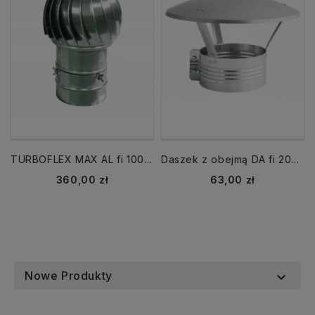
TURBOFLEX MAX AL fi 100 mm obrotowa nasada obrotowa strażak
Daszek z obejmą DA fi 200 mm grzybek parasol nasada na komin
Cena
Cena
360,00 zł
63,00 zł
Nowe Produkty
