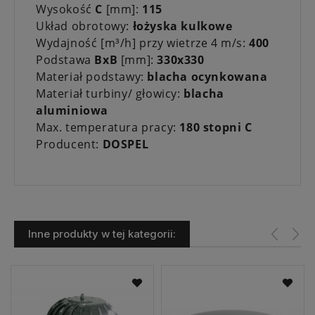
Wysokość
C
[mm]:
115
Układ obrotowy:
łożyska kulkowe
Wydajność [m³/h] przy wietrze 4 m/s:
400
Podstawa
BxB
[mm]:
330x330
Materiał podstawy:
blacha ocynkowana
Materiał turbiny/ głowicy:
blacha
aluminiowa
Max. temperatura pracy:
180 stopni C
Producent:
DOSPEL
Inne produkty w tej kategorii: