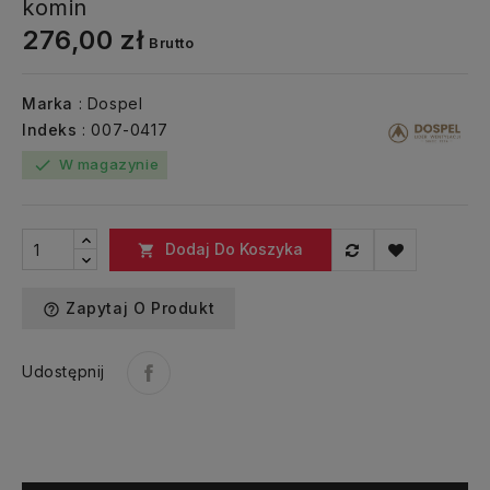
komin
276,00 zł
Brutto
Marka
: Dospel
Indeks
: 007-0417
W magazynie
check
Dodaj Do Koszyka

Zapytaj O Produkt
help_outline
Udostępnij