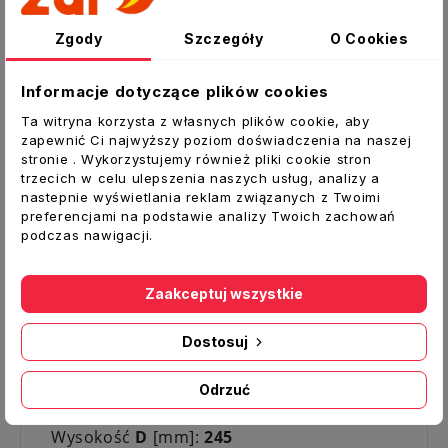
Zastosowanie:
Zgody
Szczegóły
O Cookies
kiedy występują zawirowania powietrza na
wylocie komina spowodowane jego
Informacje dotyczące plików cookies
niekorzystnym usytuowaniem
przy niekorzystnej konfiguracji terenu,
Ta witryna korzysta z własnych plików cookie, aby
zapewnić Ci najwyższy poziom doświadczenia na naszej
silnych i częstych wiatrach
stronie . Wykorzystujemy również pliki cookie stron
kiedy brak jest ustabilizowanego ciągu
trzecich w celu ulepszenia naszych usług, analizy a
kominowego lub jest on zbyt mały
nastepnie wyświetlania reklam związanych z Twoimi
preferencjami na podstawie analizy Twoich zachowań
do wspomagania wentylacji grawitacyjnej
podczas nawigacji.
wywiewnej
Dane techniczne:
Zaakceptuj wszystkie
Typ:
Nasada kominowa TRN z podstawą
kwadratową
Dostosuj
Kolor:
srebrny
Średnica [mm]:
200
Odrzuć
Średnica wewnętrzna [mm]:
196
Wysokość
D
[mm]:
245