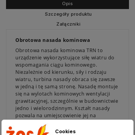
Opis
Szczegóły produktu
Załączniki
Obrotowa nasada kominowa
Obrotowa nasada kominowa TRN to
urządzenie wykorzystujące siłę wiatru do
wspomagania ciągu kominowego.
Niezależnie od kierunku, siły i rodzaju
wiatru, turbina nasady obraca się zawsze
w jedną i tę samą stronę. Nasadę montuje
się na wylotach kominowych wentylacji
grawitacyjnej, szczególnie w budownictwie
jedno i wielorodzinnym. Kształt nasady
pozwala na umiejscowienie jej na
przewodach znajdujących się bardzo
blisko siebie.
Cookies