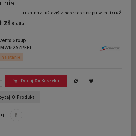
tnia
ODBIERZ
już dziś z naszego sklepu w m.
ŁÓDŹ
 zł
Brutto
 Vents Group
: MW152AZPKBR
 na stanie
Dodaj Do Koszyka

pytaj O Produkt
ij