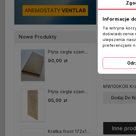
Zgo
Informacje d
Ta witryna korz
doświadczenia n
Nowe Produkty
ulepszenia nasz
preferencjami 
Płyta cegła szamotowa...
90,00 zł
Odr
Płyta cegła szamotowa...
Dodaj Do K
95,00 zł
Inne prod
Kratka front 172x172 mm...