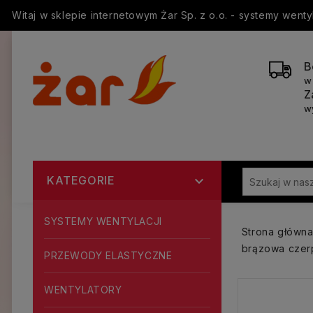
Witaj w sklepie internetowym Żar Sp. z o.o. - systemy went
B
w
Z
w
KATEGORIE

SYSTEMY WENTYLACJI
Strona główn
brązowa czerp
PRZEWODY ELASTYCZNE
WENTYLATORY