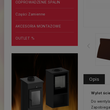
ODPROWADZENIE SPALIN
Części Zamienne
AKCESORIA MONTAŻOWE
OUTLET %
Opis
Wylot ści
Do wentyl
Zapobiega