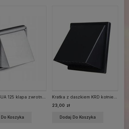
Kratka USUA 125 klapa zwrotna / okapnik nierdzewna Czerpnia/ wyrzutnia
Kratka z daszkiem KRD kołnierz fi 150 grafit czerpnia wyrzutnia
Cena
Ce
23,00 zł
52
 Do Koszyka
Dodaj Do Koszyka