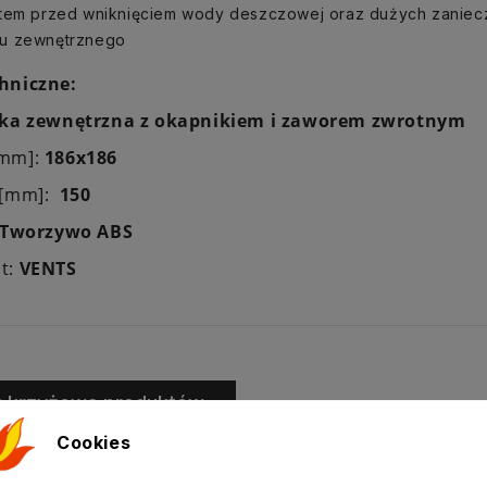
stem przed wniknięciem wody deszczowej oraz dużych zanie
u zewnętrznego
hniczne:
ka zewnętrzna z okapnikiem i zaworem zwrotnym
[mm]:
186x186
 [mm]:
150
Tworzywo ABS
t:
VENTS
ż krzyżowa produktów
Cookies