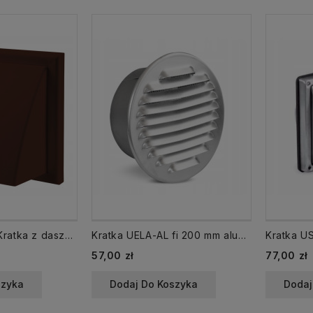
MW102AZPKBR Kratka z daszkiem KRD kołnierz 100 brązowy czerpnia wyrzutnia
Kratka UELA-AL fi 200 mm aluminiowa czerpnia wyrzutnia
Cena
Cena
57,00 zł
77,00 zł
szyka
Dodaj Do Koszyka
Dodaj