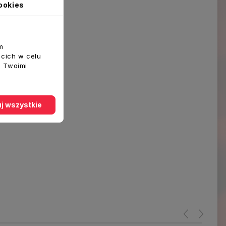
ookies
m
ecich w celu
z Twoimi
j wszystkie