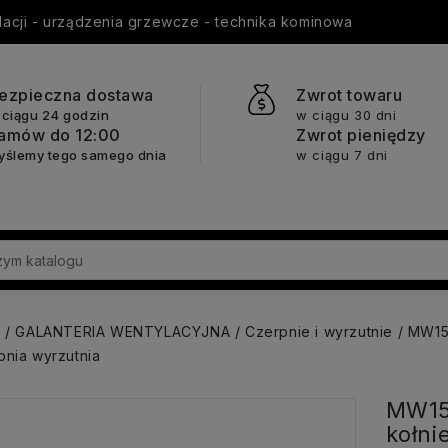
ylacji - urządzenia grzewcze - technika kominowa
ezpieczna dostawa
Zwrot towaru
 ciągu 24 godzin
w ciągu 30 dni
amów do 12:00
Zwrot pieniędzy
yślemy tego samego dnia
w ciągu 7 dni
a
GALANTERIA WENTYLACYJNA
Czerpnie i wyrzutnie
MW152
nia wyrzutnia
MW15
kołni