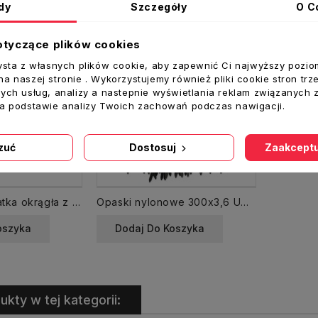
dy
Szczegóły
O C
otyczące plików cookies
ysta z własnych plików cookie, aby zapewnić Ci najwyższy pozio
a naszej stronie . Wykorzystujemy również pliki cookie stron trz
ych usług, analizy a nastepnie wyświetlania reklam związanych 
na podstawie analizy Twoich zachowań podczas nawigacji.
zuć
Dostosuj
Zaakceptu
MW100KOR Kratka okrągła z żaluzją fi 100 biała
Opaski nylonowe 300x3,6 UV czarna 100 szt. zaciskowe kablowe
oszyka
Dodaj Do Koszyka
ukty w tej kategorii: