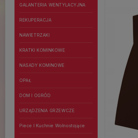
GALANTERIA WENTYLACYJNA
REKUPERACJA
NAWIETRZAKI
KRATKI KOMINKOWE
NASADY KOMINOWE
OPAŁ
DOM I OGRÓD
URZĄDZENIA GRZEWCZE
Piece I Kuchnie Wolnostojące