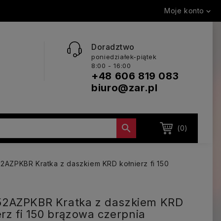
Moje konto

Doradztwo
poniedziałek-piątek
8:00 - 16:00
+48 606 819 083
biuro@zar.pl

(0)
AZPKBR Kratka z daszkiem KRD kołnierz fi 150
2AZPKBR Kratka z daszkiem KRD
erz fi 150 brązowa czerpnia