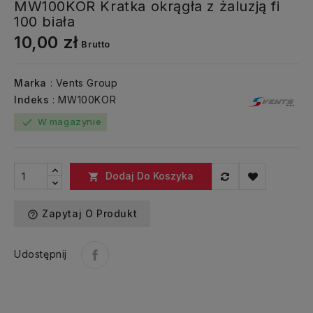
MW100KOR Kratka okrągła z żaluzją fi
100 biała
10,00 zł
Brutto
Marka
: Vents Group
Indeks
: MW100KOR
W magazynie
check
Dodaj Do Koszyka

Zapytaj O Produkt
help_outline
Udostępnij