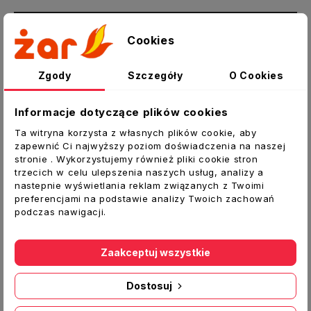
Opis
Cookies
Szczegóły produktu
Załączniki
Zgody
Szczegóły
O Cookies
Kratka wentylacyjna nawiewno-wywiewna
z
Informacje dotyczące plików cookies
żaluzją
Ta witryna korzysta z własnych plików cookie, aby
zapewnić Ci najwyższy poziom doświadczenia na naszej
Dane techniczne:
stronie . Wykorzystujemy również pliki cookie stron
Typ:
Kratka okrągła z regulacją
trzecich w celu ulepszenia naszych usług, analizy a
nastepnie wyświetlania reklam związanych z Twoimi
Średnica [mm]:
100
preferencjami na podstawie analizy Twoich zachowań
podczas nawigacji.
Materiał:
Tworzywo ABS
Producent:
VENTS
Zaakceptuj wszystkie
Dostosuj