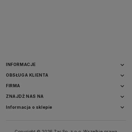

INFORMACJE

OBSŁUGA KLIENTA

FIRMA

ZNAJDŹ NAS NA

Informacja o sklepie
Copyright © 2026 Żar Sp. z o.o. Wszelkie prawa