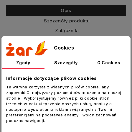
Opis
Szczegóły produktu
Załączniki
Kratka wentylacyjna z siatką i kołnierzem
Cookies
okrągłym
Zgody
Szczegóły
O Cookies
Do wentylacji nawiewno-wywiewnej
pomieszczeń
Do montażu ściennego
Informacje dotyczące plików cookies
Jako element systemu wentylacyjnego lub
Ta witryna korzysta z własnych plików cookie, aby
kratka grawitacyjna
zapewnić Ci najwyższy poziom doświadczenia na naszej
stronie . Wykorzystujemy również pliki cookie stron
Dane techniczne:
trzecich w celu ulepszenia naszych usług, analizy a
nastepnie wyświetlania reklam związanych z Twoimi
Typ:
Kratka wentylacyjna z kołnierzem
preferencjami na podstawie analizy Twoich zachowań
okrągłym
podczas nawigacji.
Materiał:
Tworzywo ABS