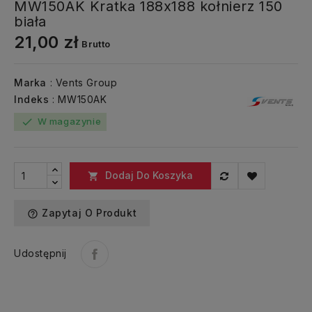
MW150AK Kratka 188x188 kołnierz 150
biała
21,00 zł
Brutto
Marka
: Vents Group
Indeks
: MW150AK
W magazynie
check
Dodaj Do Koszyka

Zapytaj O Produkt
help_outline
Udostępnij