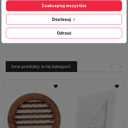
Kolor
: biały
Zaakceptuj wszystkie
Średnica kołnierza/ otworu [mm]:
/ 150
Wymiar frontu [mm]:
188x188
Dostosuj
Regulacja:
NIE
Producent:
VENTS
Odrzuć
Inne produkty w tej kategorii: