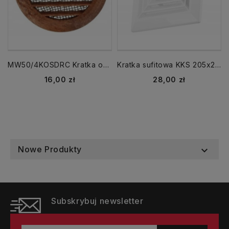
MW50/4KOSDRC Kratka okrągła fi 50 ciemne drewno (4 szt)
Kratka sufitowa KKS 205x205 kołnierz 150 mm biała
Cena
Cena
16,00 zł
28,00 zł
Nowe Produkty

Subskrybuj newsletter