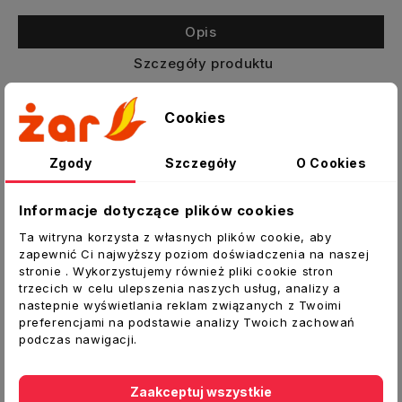
Opis
Szczegóły produktu
Załączniki
Cookies
Osłona wentylacyjna ze stali
Zgody
Szczegóły
O Cookies
Do stosowania zewnętrznego
Do zabezpieczania otworów wentylacyjnych
Informacje dotyczące plików cookies
Wyposażona
w siatkę
- chroni przed
dostaniem się do wnętrz insektów i
Ta witryna korzysta z własnych plików cookie, aby
zapewnić Ci najwyższy poziom doświadczenia na naszej
zanieczyszczeń
stronie . Wykorzystujemy również pliki cookie stron
trzecich w celu ulepszenia naszych usług, analizy a
Dane techniczne:
nastepnie wyświetlania reklam związanych z Twoimi
Typ:
Kratka wentylacyjna
preferencjami na podstawie analizy Twoich zachowań
podczas nawigacji.
Wymiar [mm]:
165x165
Kolor:
grafit/ czarny
Zaakceptuj wszystkie