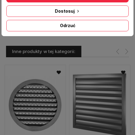
Materiał:
blacha malowana proszkowo
Dostosuj
Producent:
VENTS
Odrzuć
Inne produkty w tej kategorii: