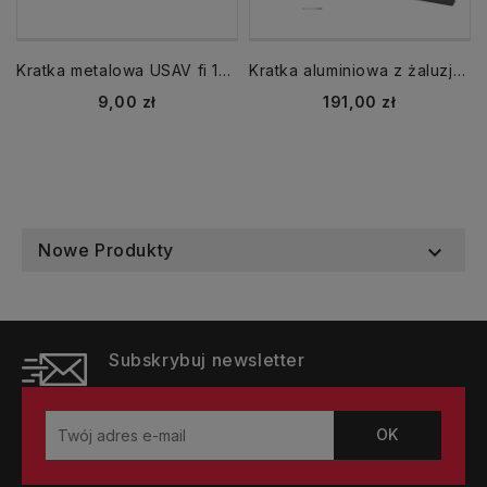
Kratka metalowa USAV fi 100 wyrzutnia/ czerpnia ścienna
Kratka aluminiowa z żaluzją RKŻ 350 wyrzutnia wym. zewn. 450x450mm
Cena
Cena
9,00 zł
191,00 zł
Nowe Produkty

Subskrybuj newsletter