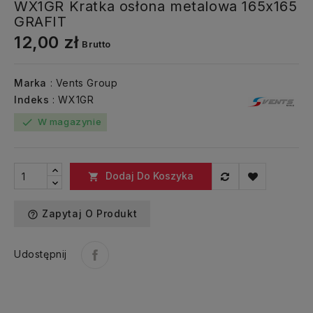
WX1GR Kratka osłona metalowa 165x165
GRAFIT
12,00 zł
Brutto
Marka
: Vents Group
Indeks
: WX1GR
W magazynie
check
Dodaj Do Koszyka

Zapytaj O Produkt
help_outline
Udostępnij