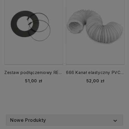
Zestaw podłączeniowy REP-125-SET czarny (rozeta 133 + 2 x opaska)
666 Kanał elastyczny PVC fi 150 mm długość 6m rura Vents
Cena
Cena
51,00 zł
52,00 zł
Nowe Produkty
