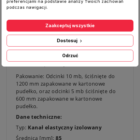
preferencjami na podstawie analizy Twoich zachowań
wymagana duża wytrzymałość
podczas nawigacji.
mechaniczna, termiczna, a także skuteczna
izolacja termiczna i akustyczna.
Zaakceptuj wszystkie
PARAMETRY:
Dostosuj
Prędkość powietrza (maks.): 30 m / s
Ciśnienie robocze (maks.): + 2500 Pa
Odrzuć
Promień gięcia: 0,54 x D + 25mm
Zakres temperatury: -30
°
C do +140°C
Pakowanie: Odcinki 10 mb, ściśnięte do
1200 mm zapakowane w kartonowe
pudełko, oraz odcinki 5 mb ściśnięte do
600 mm zapakowane w kartonowe
pudełko.
Dane techniczne:
Typ:
Kanał elastyczny izolowany
Średnica [mm]:
85