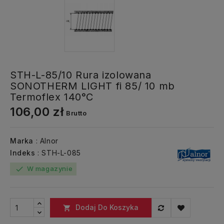
STH-L-85/10 Rura izolowana
SONOTHERM LIGHT fi 85/ 10 mb
Termoflex 140°C
106,00 zł
Brutto
Marka
: Alnor
Indeks
: STH-L-085
W magazynie
check
Dodaj Do Koszyka
