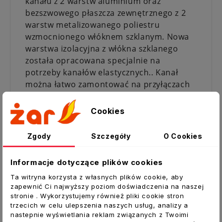
kanału z 2 warstw aluminium oraz
bezszwowego płaszcza zewnętrznego z 2
warstw metalizowanego poliestru
wzmocnionego włóknem szklanym. Nowa
warstwa izolacyjna z włókna szklanego
została opracowana specjalnie na
potrzeby kanałów elastycznych.. Kanał
można łatwo zamontować na przyłączach
okrągłych lub owalnych. Produkt nie
zawiera PCV, dlatego w przypadku pożaru
Cookies
nie wydziela toksycznych gazów.
Mikroperforacja wewnętrznej warstwy
Zgody
Szczegóły
O Cookies
zapewnia lepsze tłumienie hałasu
przepływającego powietrza.
Informacje dotyczące plików cookies
ZASTOSOWANIE:
Ta witryna korzysta z własnych plików cookie, aby
zapewnić Ci najwyższy poziom doświadczenia na naszej
Kanały elastyczne SONOTHERM LIGHT są
stronie . Wykorzystujemy również pliki cookie stron
stosowane w systemach wentylacyjnych i
trzecich w celu ulepszenia naszych usług, analizy a
nastepnie wyświetlania reklam związanych z Twoimi
klimatyzacyjnych, w których jest