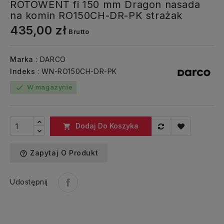
ROTOWENT fi 150 mm Dragon nasada
na komin RO150CH-DR-PK strażak
435,00 zł
Brutto
Marka
: DARCO
Indeks
: WN-RO150CH-DR-PK
W magazynie
check
Dodaj Do Koszyka

Zapytaj O Produkt
help_outline
Udostępnij