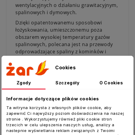
wentylacyjnych o działaniu grawitacyjnym,
spalinowych i dymowych.
Dzięki opatentowanemu sposobowi
łożyskowania, umieszczonemu poza
obszarem wysokiej temperatury gazów
spalinowych, polecana jest na przewody
odprowadzające spaliny z kominków i
pieców na paliwa stałe.
Cookies
Rotowent DRAGON wyposażony jest w
łożyska toczne wypełnione smarem
Zgody
Szczegóły
O Cookies
wysokotemperaturowym.
Zastosowanie
:
Informacje dotyczące plików cookies
do wspomagania wentylacji grawitacyjnej
Ta witryna korzysta z własnych plików cookie, aby
wywiewnej oraz ciągu w kominach
zapewnić Ci najwyższy poziom doświadczenia na naszej
spalinowych i dymowych
stronie . Wykorzystujemy również pliki cookie stron
trzecich w celu ulepszenia naszych usług, analizy a
kiedy występują zawirowania powietrza na
nastepnie wyświetlania reklam związanych z Twoimi
wylocie komina spowodowane jego