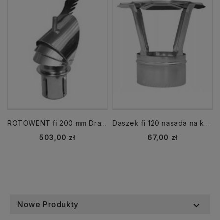
ROTOWENT fi 200 mm Dragon nasada na komin RO200CH-DR-PT strażak
Daszek fi 120 nasada na komin nierdzewna
Cena
Cena
503,00 zł
67,00 zł
Nowe Produkty
