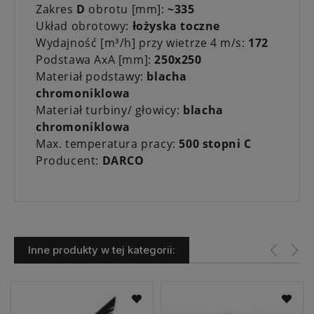
Zakres
D
obrotu [mm]:
~335
Układ obrotowy:
łożyska toczne
Wydajność [m³/h] przy wietrze 4 m/s:
172
Podstawa AxA [mm]:
250x250
Materiał podstawy:
blacha
chromoniklowa
Materiał turbiny/ głowicy:
blacha
chromoniklowa
Max. temperatura pracy:
500 stopni C
Producent:
DARCO
Inne produkty w tej kategorii: