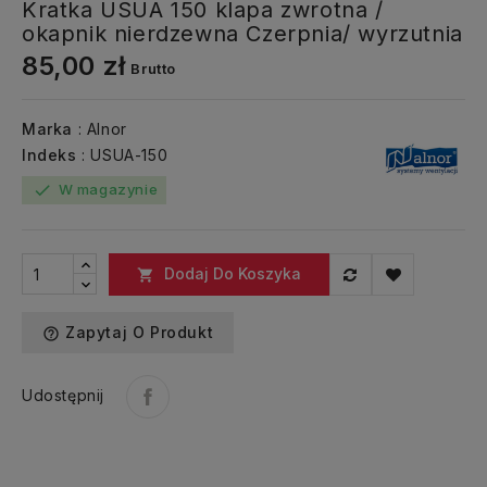
Kratka USUA 150 klapa zwrotna /
okapnik nierdzewna Czerpnia/ wyrzutnia
85,00 zł
Brutto
Marka
: Alnor
Indeks
: USUA-150
W magazynie
check
Dodaj Do Koszyka

Zapytaj O Produkt
help_outline
Udostępnij