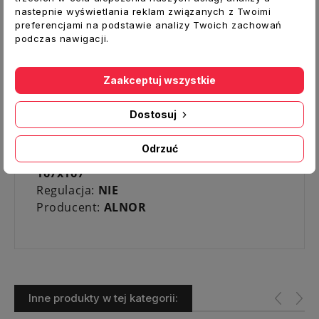
przewodu elastycznego.
nastepnie wyświetlania reklam związanych z Twoimi
preferencjami na podstawie analizy Twoich zachowań
Dane techniczne:
podczas nawigacji.
Typ:
Czerpnie/ wyrzutnie
Materiał:
stal nierdzewna
(1,4301)
Zaakceptuj wszystkie
Kolor
: srebrny
Średnica kołnierza/ otworu [mm]:
144
(do
Dostosuj
montażu w kanale 150)
Wymiar frontu [mm]:
185x185
Odrzuć
Rozstaw otworów montażowych [mm]:
167x167
Regulacja:
NIE
Producent:
ALNOR
Inne produkty w tej kategorii: