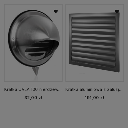
Kratka UVLA 100 nierdzewna z okapnikiem Wyrzutnia Czerpnia
Kratka aluminiowa z żaluzją RKŻ 350 wyrzutnia wym. zewn. 450x450mm
Cena
Cena
32,00 zł
191,00 zł