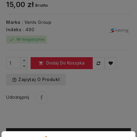
15,00 zł
Brutto
Marka
: Vents Group
Indeks
: 490
W magazynie
check
Dodaj Do Koszyka

Zapytaj O Produkt
help_outline
Udostępnij
Opis