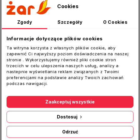
Cookies
Szczegóły produktu
Załączniki
Zgody
Szczegóły
O Cookies
Kolano okrągłe fi 100 mm kąt
90°
Informacje dotyczące plików cookies
Element systemu wentylacji w budownictwie
Ta witryna korzysta z własnych plików cookie, aby
mieszkaniowym/jednorodzinnym/użyteczności
zapewnić Ci najwyższy poziom doświadczenia na naszej
stronie . Wykorzystujemy również pliki cookie stron
publicznej.
trzecich w celu ulepszenia naszych usług, analizy a
Łatwy montaż „na wcisk”, bez specjalistycznych
nastepnie wyświetlania reklam związanych z Twoimi
preferencjami na podstawie analizy Twoich zachowań
narzędzi, nie wymaga spoiwa np. w postaci
podczas nawigacji.
kleju, lekka konstrukcja, estetyczny wygląd.
Zaakceptuj wszystkie
Dostosuj
Inne produkty w tej kategorii:
Odrzuć