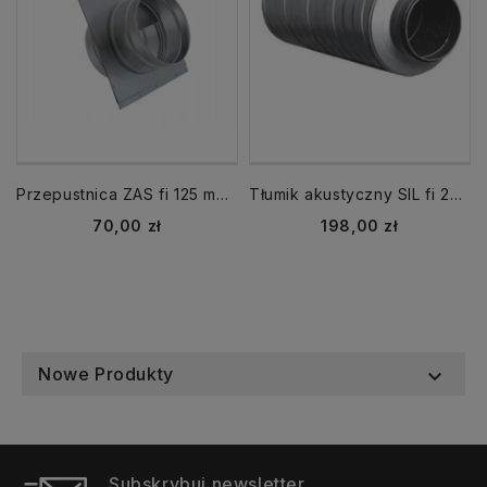
Przepustnica ZAS fi 125 mm zasuwa gilotynowa
Tłumik akustyczny SIL fi 200 długość 600 Alnor
Cena
Cena
70,00 zł
198,00 zł
Nowe Produkty

Subskrybuj newsletter