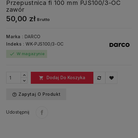
Przepustnica fi 100 mm PJS100/3-OC
zawór
50,00 zł
Brutto
Marka
: DARCO
Indeks
: WK-PJS100/3-OC
W magazynie
check
Dodaj Do Koszyka

Zapytaj O Produkt
help_outline
Udostępnij