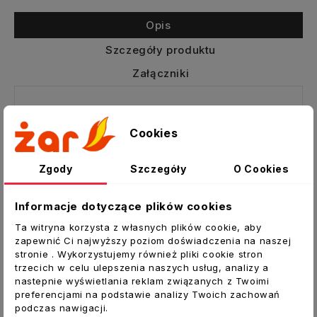
Opis
Szczegóły produktu
Załączniki
Przepustnica PJS 100/3-OC
Cookies
Przepustnica zwrotna wyposażona w
sprężynę pozwala ustawić klapę
przepustnicy w dowolnym położeniu , po
Zgody
Szczegóły
O Cookies
zwolnieniu mechanizmu klapa
automatycznie wraca do pozycji
Informacje dotyczące plików cookies
zamkniętej.
Ta witryna korzysta z własnych plików cookie, aby
zapewnić Ci najwyższy poziom doświadczenia na naszej
Zamyka dopływ zimnego powietrza w
stronie . Wykorzystujemy również pliki cookie stron
przypadku gdy kominek nie jest używany.
trzecich w celu ulepszenia naszych usług, analizy a
W dystrybucji gorącego powietrza pozwala
nastepnie wyświetlania reklam związanych z Twoimi
regulować przepływem strumienia
preferencjami na podstawie analizy Twoich zachowań
podczas nawigacji.
powietrza.