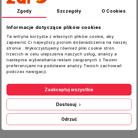
sprawdzony w specjalistycznym laboratorium
Zgody
Szczegóły
O Cookies
gazometrycznym w oparciu o normę
PN-EN
50291-1:2018
Informacje dotyczące plików cookies
PARAMETRY:
Ta witryna korzysta z własnych plików cookie, aby
Wyświetlacz LCD z niebiesko-czarnym
zapewnić Ci najwyższy poziom doświadczenia na naszej
stronie . Wykorzystujemy również pliki cookie stron
podświetleniem podłoża.
trzecich w celu ulepszenia naszych usług, analizy a
Certyfikaty i normy:
PN-EN 50291-1:2018,
nastepnie wyświetlania reklam związanych z Twoimi
CE, RoHS
preferencjami na podstawie analizy Twoich zachowań
podczas nawigacji.
Głośny alarm.
Stały czujnik tlenku węgla.
Zaakceptuj wszystkie
Zasilany bateriami 3 x 1,5 V AA
Wzorzec dźwiękowy alarmu to cztery
Dostosuj
krótkie sygnały dźwiękowe.
Czerwona dioda LED będzie migać w trybie
Odrzuć
alarmu.