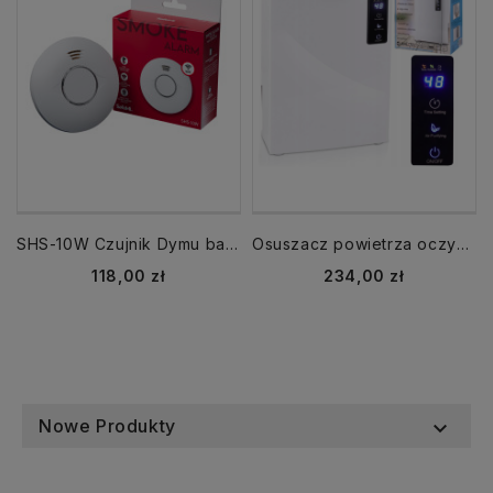
SHS-10W Czujnik Dymu baterie + Wi-Fi żywotność 10 lat SafeMi
Osuszacz powietrza oczyszczacz DH-2200 MALTEC biały
Cena
Cena
118,00 zł
234,00 zł
Nowe Produkty
