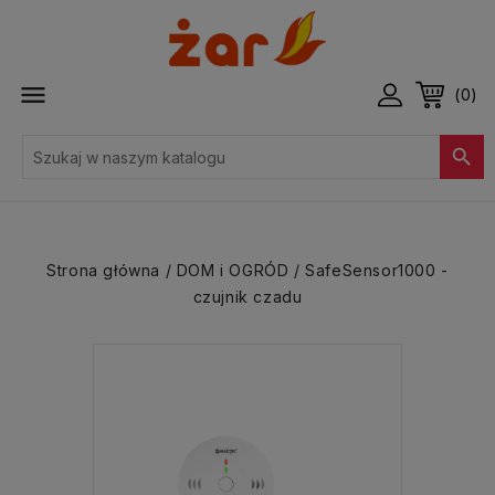

(0)

Strona główna
DOM i OGRÓD
SafeSensor1000 -
czujnik czadu