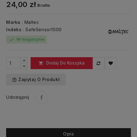
24,00 zł
Brutto
Marka
: Maltec
Indeks
: SafeSensor1000
W magazynie
check
Dodaj Do Koszyka

Zapytaj O Produkt
help_outline
Udostępnij
Opis