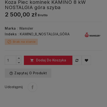
Koza Piec kominek KAMINO 8 kW
NOSTALGIA góra szyba
2 500,00 zł
Brutto
Marka
: Wamsler
Indeks
: KAMINO_8_NOSTALGIA_GÓRA
Brak na stanie
block
Dodaj Do Koszyka

Zapytaj O Produkt
help_outline
Udostępnij