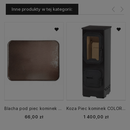
Inne produkty w tej kategorii:
Blacha pod piec kominek 50x80 cm Antyczna miedź
Koza Piec kominek COLORADO 5 kW z szybą
Cena
Cena
66,00 zł
1 400,00 zł