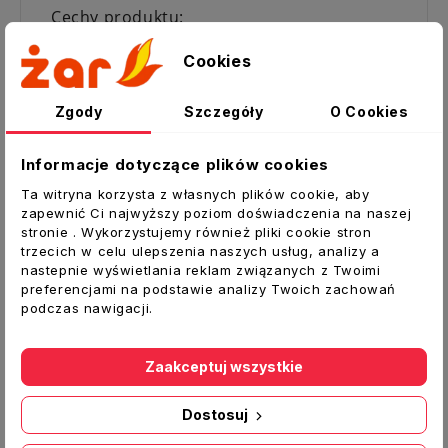
Cechy produktu:
szybkie oddawanie ciepła, ok. 15 min. po
Cookies
rozpaleniu piec oddaje ciepło
akumulacja ciepła, po dopaleniu paliwa
Zgody
Szczegóły
O Cookies
palenisko szamotowe utrzymuje
temperaturę pieca przez dłuższy czas
Informacje dotyczące plików cookies
wysokie wykorzystanie paliwa, według
normy UE.
Ta witryna korzysta z własnych plików cookie, aby
zapewnić Ci najwyższy poziom doświadczenia na naszej
stronie . Wykorzystujemy również pliki cookie stron
Zalety :
trzecich w celu ulepszenia naszych usług, analizy a
wkładki szamotowe połączone na
nastepnie wyświetlania reklam związanych z Twoimi
preferencjami na podstawie analizy Twoich zachowań
zakładkę; dzięki takiemu rozwiązaniu
podczas nawigacji.
komora spalania umożliwia spalanie
wysokoenergetycznego paliwa
klejony szamot utrzymuje wyższą
Zaakceptuj wszystkie
temperaturę spalania co zapewnia
niska emisje szkodliwych związków
Dostosuj
chemicznych do atmosfery