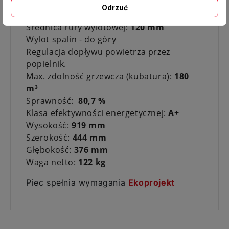
Odrzuć
Moc nominalna
8 kW
Średnica rury wylotowej:
120 mm
Wylot spalin - do góry
Regulacja dopływu powietrza przez
popielnik.
Max. zdolność grzewcza (kubatura):
180
m³
Sprawność:
80,7 %
Klasa efektywności energetycznej:
A+
Wysokość:
919 mm
Szerokość:
444 mm
Głębokość:
376 mm
Waga netto:
122 kg
Piec spełnia wymagania
Ekoprojekt